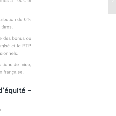
nnés à 100 € et
In
tribution de 0 %
titres.
re des bonus ou
 misé et le RTP
asionnels.
itions de mise,
on française.
d’équité –
s.