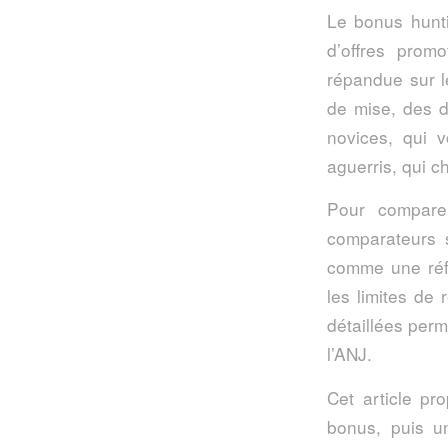
Le bonus huntin
d’offres promo
répandue sur l
de mise, des du
novices, qui 
aguerris, qui c
Pour comparer
comparateurs s
comme une réfé
les limites de
détaillées perm
l’ANJ.
Cet article pr
bonus, puis un