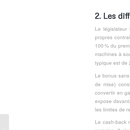
2. Les di
Le législateur
propres contrai
100 % du premi
machines à so
typique est de 
Le bonus sans
de mise) const
convertir en ga
expose davantag
les limites de 
Le cash‑back r
Erfolgreich spielen im SpinGranny
Casino – Der umfassende Leitfaden