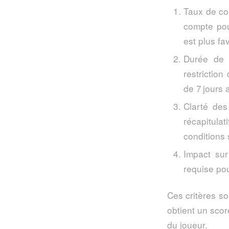
Taux de co
compte pou
est plus fa
Durée de v
restrictio
de 7 jours 
Clarté des
récapitulat
conditions
Impact sur
requise pou
Ces critères so
obtient un sco
du joueur.