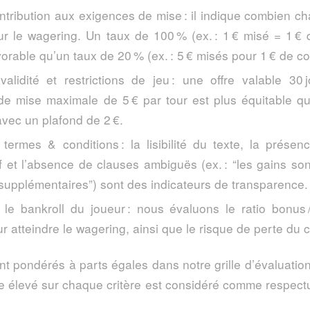
ntribution aux exigences de mise : il indique combien c
r le wagering. Un taux de 100 % (ex. : 1 € misé = 1 € d
vorable qu’un taux de 20 % (ex. : 5 € misés pour 1 € de co
alidité et restrictions de jeu : une offre valable 30
n de mise maximale de 5 € par tour est plus équitable q
avec un plafond de 2 €.
 termes & conditions : la lisibilité du texte, la présen
if et l’absence de clauses ambiguës (ex. : “les gains s
 supplémentaires”) sont des indicateurs de transparence.
 le bankroll du joueur : nous évaluons le ratio bonus 
r atteindre le wagering, ainsi que le risque de perte du cap
nt pondérés à parts égales dans notre grille d’évaluatio
re élevé sur chaque critère est considéré comme respectu