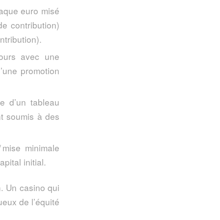
haque euro misé
e contribution)
ntribution).
 jours avec une
u’une promotion
ce d’un tableau
ont soumis à des
/ mise minimale
ital initial.
n. Un casino qui
eux de l’équité