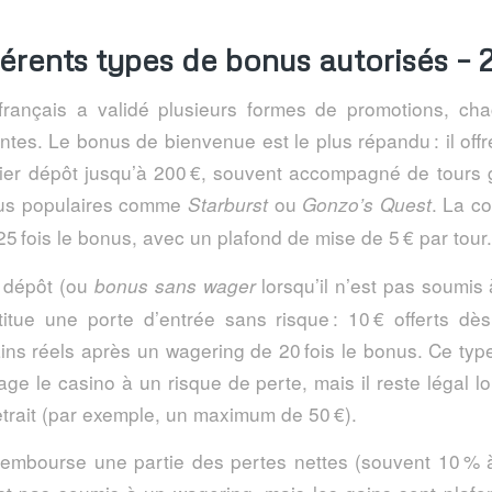
fférents types de bonus autorisés –
 français a validé plusieurs formes de promotions, c
ntes. Le bonus de bienvenue est le plus répandu : il of
er dépôt jusqu’à 200 €, souvent accompagné de tours g
us populaires comme
ou
. La c
Starburst
Gonzo’s Quest
25 fois le bonus, avec un plafond de mise de 5 € par tour.
 dépôt (ou
lorsqu’il n’est pas soumis
bonus sans wager
itue une porte d’entrée sans risque : 10 € offerts dès l
ins réels après un wagering de 20 fois le bonus. Ce type 
e le casino à un risque de perte, mais il reste légal lo
retrait (par exemple, un maximum de 50 €).
embourse une partie des pertes nettes (souvent 10 %