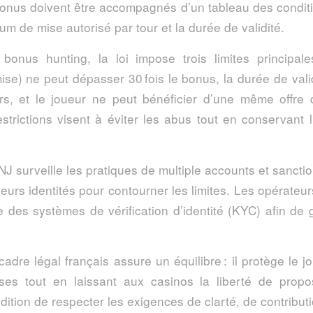
 bonus doivent être accompagnés d’un tableau des conditi
 de mise autorisé par tour et la durée de validité.
bonus hunting, la loi impose trois limites principale
se) ne peut dépasser 30 fois le bonus, la durée de vali
rs, et le joueur ne peut bénéficier d’une même offre 
trictions visent à éviter les abus tout en conservant l’
’ANJ surveille les pratiques de multiple accounts et sancti
ieurs identités pour contourner les limites. Les opérateu
 des systèmes de vérification d’identité (KYC) afin de ga
adre légal français assure un équilibre : il protège le j
uses tout en laissant aux casinos la liberté de prop
ondition de respecter les exigences de clarté, de contribut