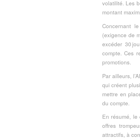
volatilité. Les
montant maximum
Concernant le 
(exigence de mi
excéder 30 jou
compte. Ces res
promotions.
Par ailleurs, l
qui créent plus
mettre en place
du compte.
En résumé, le c
offres trompe
attractifs, à c