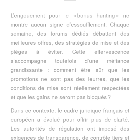
L’engouement pour le « bonus hunting » ne
montre aucun signe d’essoufflement. Chaque
semaine, des forums dédiés débattent des
meilleures offres, des stratégies de mise et des
pièges à éviter. Cette effervescence
s’accompagne toutefois d’une méfiance
grandissante : comment être sûr que les
promotions ne sont pas des leurres, que les
conditions de mise sont réellement respectées
et que les gains ne seront pas bloqués ?
Dans ce contexte, le cadre juridique français et
européen a évolué pour offrir plus de clarté.
Les autorités de régulation ont imposé des
exigences de transparence, de contrôle tiers et