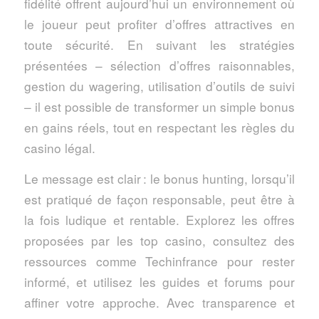
fidélité offrent aujourd’hui un environnement où
le joueur peut profiter d’offres attractives en
toute sécurité. En suivant les stratégies
présentées – sélection d’offres raisonnables,
gestion du wagering, utilisation d’outils de suivi
– il est possible de transformer un simple bonus
en gains réels, tout en respectant les règles du
casino légal.
Le message est clair : le bonus hunting, lorsqu’il
est pratiqué de façon responsable, peut être à
la fois ludique et rentable. Explorez les offres
proposées par les top casino, consultez des
ressources comme Techinfrance pour rester
informé, et utilisez les guides et forums pour
affiner votre approche. Avec transparence et