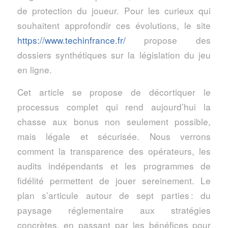
de protection du joueur. Pour les curieux qui
souhaitent approfondir ces évolutions, le site
https://www.techinfrance.fr/
propose des
dossiers synthétiques sur la législation du jeu
en ligne.
Cet article se propose de décortiquer le
processus complet qui rend aujourd’hui la
chasse aux bonus non seulement possible,
mais légale et sécurisée. Nous verrons
comment la transparence des opérateurs, les
audits indépendants et les programmes de
fidélité permettent de jouer sereinement. Le
plan s’articule autour de sept parties : du
paysage réglementaire aux stratégies
concrètes, en passant par les bénéfices pour