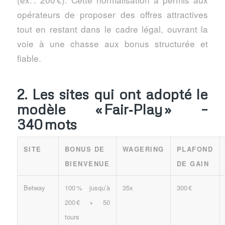
opérateurs de proposer des offres attractives
tout en restant dans le cadre légal, ouvrant la
voie à une chasse aux bonus structurée et
fiable.
2. Les sites qui ont adopté le
modèle « Fair‑Play » –
340 mots
SITE
BONUS DE
WAGERING
PLAFOND
BIENVENUE
DE GAIN
Betway
100 % jusqu’à
35x
300 €
200 € + 50
tours