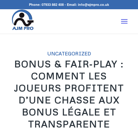
Phone:
07933 882 408
- Email:
info@ajmpro.co.uk
UNCATEGORIZED
BONUS & FAIR‑PLAY :
COMMENT LES
JOUEURS PROFITENT
D’UNE CHASSE AUX
BONUS LÉGALE ET
TRANSPARENTE