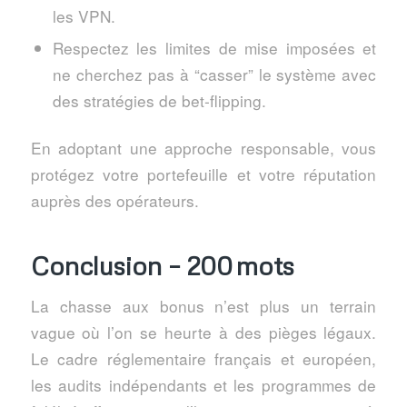
les VPN.
Respectez les limites de mise imposées et
ne cherchez pas à “casser” le système avec
des stratégies de bet‑flipping.
En adoptant une approche responsable, vous
protégez votre portefeuille et votre réputation
auprès des opérateurs.
Conclusion – 200 mots
La chasse aux bonus n’est plus un terrain
vague où l’on se heurte à des pièges légaux.
Le cadre réglementaire français et européen,
les audits indépendants et les programmes de