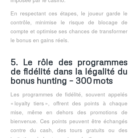
En respectant ces étapes, le joueur garde le
contrôle, minimise le risque de blocage de
compte et optimise ses chances de transformer
le bonus en gains réels.
5. Le rôle des programmes
de fidélité dans la légalité du
bonus hunting – 300 mots
Les programmes de fidélité, souvent appelés
« loyalty tiers », offrent des points à chaque
mise, même en dehors des promotions de
bienvenue. Ces points peuvent être échangés
contre du cash, des tours gratuits ou des