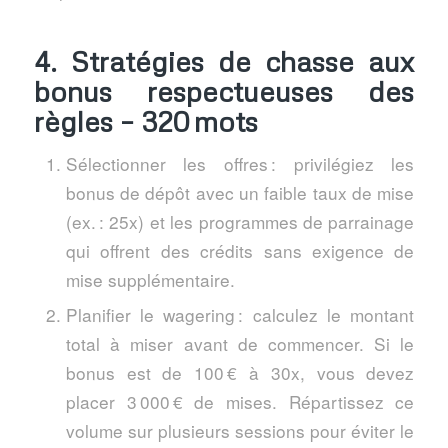
4. Stratégies de chasse aux
bonus respectueuses des
règles – 320 mots
Sélectionner les offres : privilégiez les
bonus de dépôt avec un faible taux de mise
(ex. : 25x) et les programmes de parrainage
qui offrent des crédits sans exigence de
mise supplémentaire.
Planifier le wagering : calculez le montant
total à miser avant de commencer. Si le
bonus est de 100 € à 30x, vous devez
placer 3 000 € de mises. Répartissez ce
volume sur plusieurs sessions pour éviter le