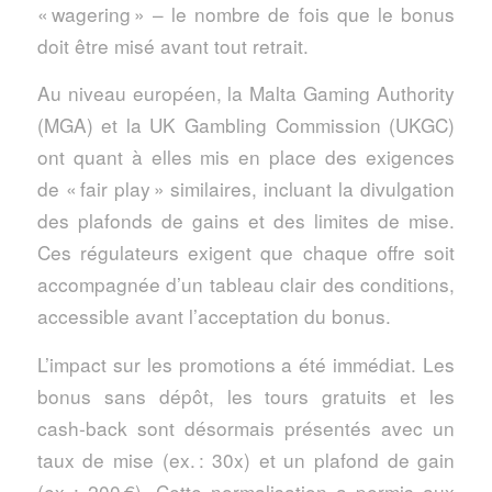
« wagering » – le nombre de fois que le bonus
doit être misé avant tout retrait.
Au niveau européen, la Malta Gaming Authority
(MGA) et la UK Gambling Commission (UKGC)
ont quant à elles mis en place des exigences
de « fair play » similaires, incluant la divulgation
des plafonds de gains et des limites de mise.
Ces régulateurs exigent que chaque offre soit
accompagnée d’un tableau clair des conditions,
accessible avant l’acceptation du bonus.
L’impact sur les promotions a été immédiat. Les
bonus sans dépôt, les tours gratuits et les
cash‑back sont désormais présentés avec un
taux de mise (ex. : 30x) et un plafond de gain
(ex. : 200 €). Cette normalisation a permis aux