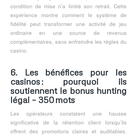
condition de mise n’a limité son retrait. Cette
expérience montre comment le système de
fidélité peut transformer une activité de jeu
ordinaire en une source de revenus
complémentaires, sans enfreindre les règles du
casino.
6. Les bénéfices pour les
casinos : pourquoi ils
soutiennent le bonus hunting
légal – 350 mots
Les opérateurs constatent une hausse
significative de la rétention client lorsqu’ils
offrent des promotions claires et auditables.