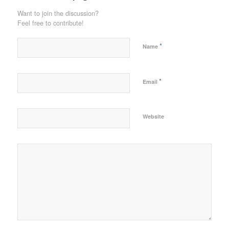
Want to join the discussion?
Feel free to contribute!
*
Name
*
Email
Website