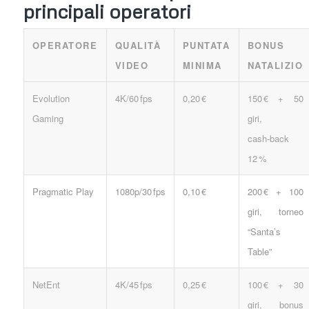
principali operatori
OPERATORE
QUALITÀ
PUNTATA
BONUS
VIDEO
MINIMA
NATALIZIO
Evolution
4K/60 fps
0,20 €
150 € + 50
Gaming
giri,
cash‑back
12 %
Pragmatic Play
1080p/30 fps
0,10 €
200 € + 100
giri, torneo
“Santa’s
Table”
NetEnt
4K/45 fps
0,25 €
100 € + 30
giri, bonus