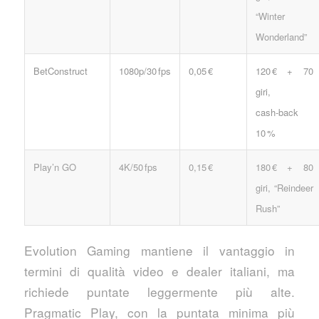
“Winter
Wonderland”
BetConstruct
1080p/30 fps
0,05 €
120 € + 70
giri,
cash‑back
10 %
Play’n GO
4K/50 fps
0,15 €
180 € + 80
giri, “Reindeer
Rush”
Evolution Gaming mantiene il vantaggio in
termini di qualità video e dealer italiani, ma
richiede puntate leggermente più alte.
Pragmatic Play, con la puntata minima più