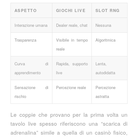
ASPETTO
GIOCHI LIVE
SLOT RNG
Interazione umana
Dealer reale, chat
Nessuna
Trasparenza
Visibile in tempo
Algoritmica
reale
Curva di
Rapida, supporto
Lenta,
apprendimento
live
autodidatta
Sensazione di
Percezione reale
Percezione
rischio
astratta
Le coppie che provano per la prima volta un
tavolo live spesso riferiscono una “scarica di
adrenalina” simile a quella di un casinò fisico,