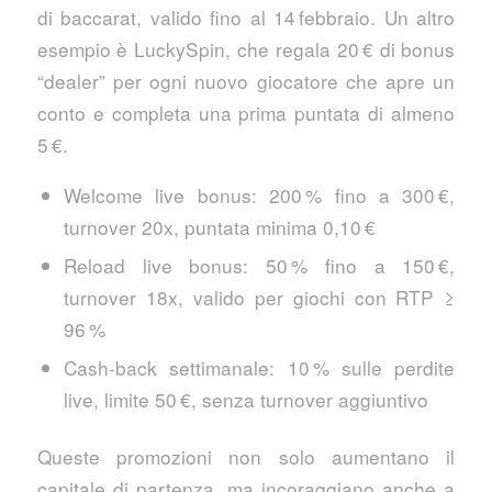
di baccarat, valido fino al 14 febbraio. Un altro
esempio è LuckySpin, che regala 20 € di bonus
“dealer” per ogni nuovo giocatore che apre un
conto e completa una prima puntata di almeno
5 €.
Welcome live bonus: 200 % fino a 300 €,
turnover 20x, puntata minima 0,10 €
Reload live bonus: 50 % fino a 150 €,
turnover 18x, valido per giochi con RTP ≥
96 %
Cash‑back settimanale: 10 % sulle perdite
live, limite 50 €, senza turnover aggiuntivo
Queste promozioni non solo aumentano il
capitale di partenza, ma incoraggiano anche a