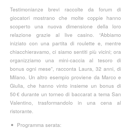
Testimonianze brevi raccolte da forum di
giocatori mostrano che molte coppie hanno
scoperto una nuova dimensione della loro
relazione grazie al live casino. “Abbiamo
iniziato con una partita di roulette e, mentre
chiacchieravamo, ci siamo sentiti più vicini; ora
organizziamo una mini‑caccia al tesoro di
bonus ogni mese”, racconta Laura, 32 anni, di
Milano. Un altro esempio proviene da Marco e
Giulia, che hanno vinto insieme un bonus di
50 € durante un torneo di baccarat a tema San
Valentino, trasformandolo in una cena al
ristorante.
Programma serata: