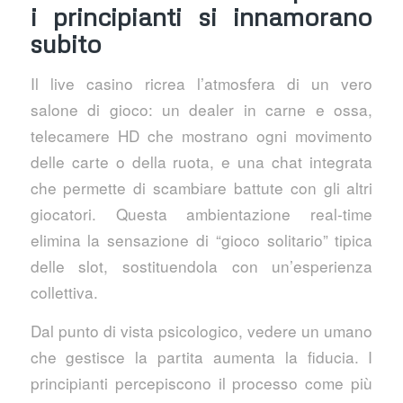
i principianti si innamorano
subito
Il live casino ricrea l’atmosfera di un vero
salone di gioco: un dealer in carne e ossa,
telecamere HD che mostrano ogni movimento
delle carte o della ruota, e una chat integrata
che permette di scambiare battute con gli altri
giocatori. Questa ambientazione real‑time
elimina la sensazione di “gioco solitario” tipica
delle slot, sostituendola con un’esperienza
collettiva.
Dal punto di vista psicologico, vedere un umano
che gestisce la partita aumenta la fiducia. I
principianti percepiscono il processo come più