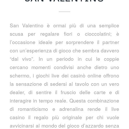
San Valentino è ormai più di una semplice
scusa per regalare fiori o cioccolatini; è
l’occasione ideale per sorprendere il partner
con un’esperienza di gioco che sembra davvero
“dal vivo”. In un periodo in cui le coppie
cercano momenti condivisi anche dietro uno
schermo, i giochi live dei casinò online offrono
la sensazione di sedersi al tavolo con un vero
dealer, di sentire il fruscio delle carte e di
interagire in tempo reale. Questa combinazione
di romanticismo e adrenalina rende il live
casino il regalo più originale per chi vuole
avvicinarsi al mondo del gioco d’azzardo senza