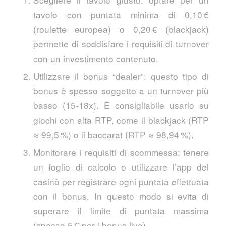
tavolo con puntata minima di 0,10 €
(roulette europea) o 0,20 € (blackjack)
permette di soddisfare i requisiti di turnover
con un investimento contenuto.
Utilizzare il bonus “dealer”: questo tipo di
bonus è spesso soggetto a un turnover più
basso (15‑18x). È consigliabile usarlo su
giochi con alta RTP, come il blackjack (RTP
≈ 99,5 %) o il baccarat (RTP ≈ 98,94 %).
Monitorare i requisiti di scommessa: tenere
un foglio di calcolo o utilizzare l’app del
casinò per registrare ogni puntata effettuata
con il bonus. In questo modo si evita di
superare il limite di puntata massima
(spesso 5 € per i bonus live).