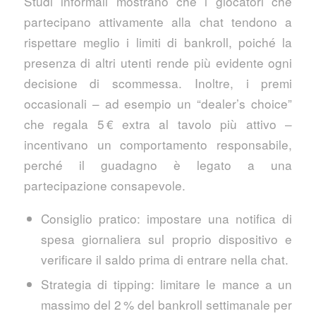
Studi informali mostrano che i giocatori che
partecipano attivamente alla chat tendono a
rispettare meglio i limiti di bankroll, poiché la
presenza di altri utenti rende più evidente ogni
decisione di scommessa. Inoltre, i premi
occasionali – ad esempio un “dealer’s choice”
che regala 5 € extra al tavolo più attivo –
incentivano un comportamento responsabile,
perché il guadagno è legato a una
partecipazione consapevole.
Consiglio pratico: impostare una notifica di
spesa giornaliera sul proprio dispositivo e
verificare il saldo prima di entrare nella chat.
Strategia di tipping: limitare le mance a un
massimo del 2 % del bankroll settimanale per