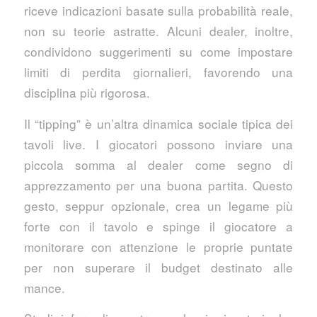
riceve indicazioni basate sulla probabilità reale,
non su teorie astratte. Alcuni dealer, inoltre,
condividono suggerimenti su come impostare
limiti di perdita giornalieri, favorendo una
disciplina più rigorosa.
Il “tipping” è un’altra dinamica sociale tipica dei
tavoli live. I giocatori possono inviare una
piccola somma al dealer come segno di
apprezzamento per una buona partita. Questo
gesto, seppur opzionale, crea un legame più
forte con il tavolo e spinge il giocatore a
monitorare con attenzione le proprie puntate
per non superare il budget destinato alle
mance.