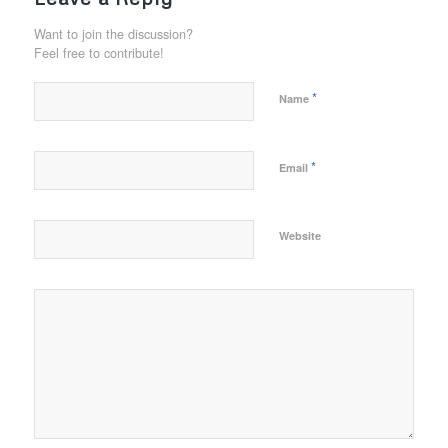
Want to join the discussion?
Feel free to contribute!
*
Name
*
Email
Website