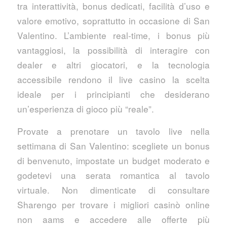
tra interattività, bonus dedicati, facilità d’uso e
valore emotivo, soprattutto in occasione di San
Valentino. L’ambiente real‑time, i bonus più
vantaggiosi, la possibilità di interagire con
dealer e altri giocatori, e la tecnologia
accessibile rendono il live casino la scelta
ideale per i principianti che desiderano
un’esperienza di gioco più “reale”.
Provate a prenotare un tavolo live nella
settimana di San Valentino: scegliete un bonus
di benvenuto, impostate un budget moderato e
godetevi una serata romantica al tavolo
virtuale. Non dimenticate di consultare
Sharengo per trovare i migliori casinò online
non aams e accedere alle offerte più