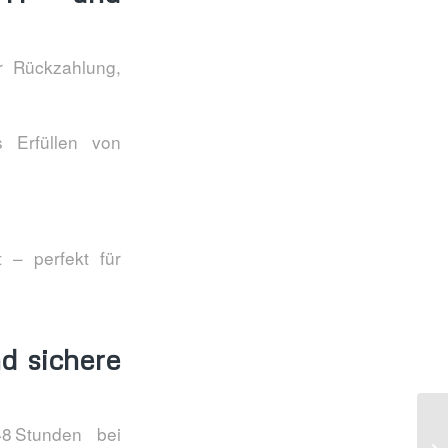
hr Rückzahlung,
s Erfüllen von
t – perfekt für
d sichere
8 Stunden bei
12