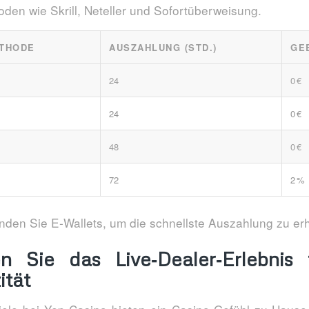
den wie Skrill, Neteller und Sofortüberweisung.
THODE
AUSZAHLUNG (STD.)
GE
24
0 €
24
0 €
48
0 €
72
2 %
nden Sie E‑Wallets, um die schnellste Auszahlung zu erh
n Sie das Live‑Dealer‑Erlebnis
ität