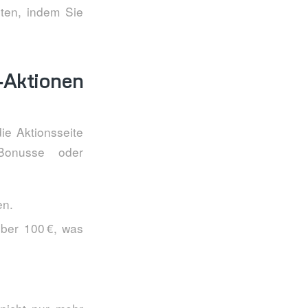
nten, indem Sie
‑Aktionen
ie Aktionsseite
‑Bonusse oder
en.
über 100 €, was