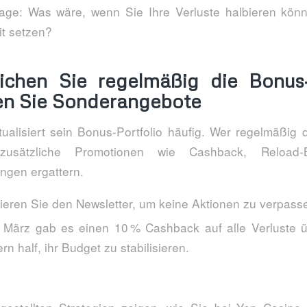
age: Was wäre, wenn Sie Ihre Verluste halbieren kön
it setzen?
eichen Sie regelmäßig die Bonus
en Sie Sonderangebote
ualisiert sein Bonus‑Portfolio häufig. Wer regelmäßig d
zusätzliche Promotionen wie Cashback, Reload
ungen ergattern.
ieren Sie den Newsletter, um keine Aktionen zu verpass
m März gab es einen 10 % Cashback auf alle Verluste 
ern half, ihr Budget zu stabilisieren.