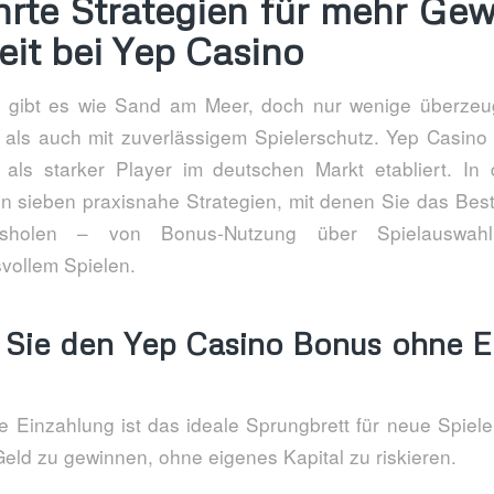
rte Strategien für mehr Ge
eit bei Yep Casino
s gibt es wie Sand am Meer, doch nur wenige überzeu
i als auch mit zuverlässigem Spielerschutz. Yep Casino 
 als starker Player im deutschen Markt etabliert. In
en sieben praxisnahe Strategien, mit denen Sie das Be
usholen – von Bonus‑Nutzung über Spielauswah
vollem Spielen.
n Sie den Yep Casino Bonus ohne E
 Einzahlung ist das ideale Sprungbrett für neue Spieler
Geld zu gewinnen, ohne eigenes Kapital zu riskieren.