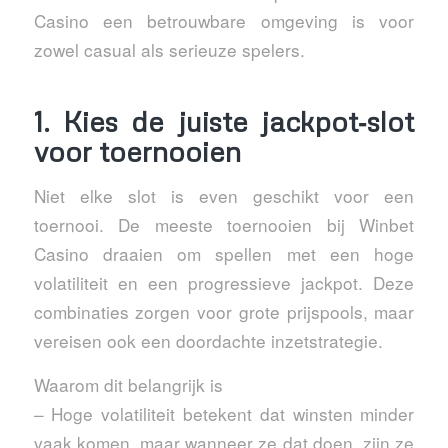
Casino een betrouwbare omgeving is voor
zowel casual als serieuze spelers.
1. Kies de juiste jackpot‑slot
voor toernooien
Niet elke slot is even geschikt voor een
toernooi. De meeste toernooien bij Winbet
Casino draaien om spellen met een hoge
volatiliteit en een progressieve jackpot. Deze
combinaties zorgen voor grote prijspools, maar
vereisen ook een doordachte inzetstrategie.
Waarom dit belangrijk is
– Hoge volatiliteit betekent dat winsten minder
vaak komen, maar wanneer ze dat doen, zijn ze