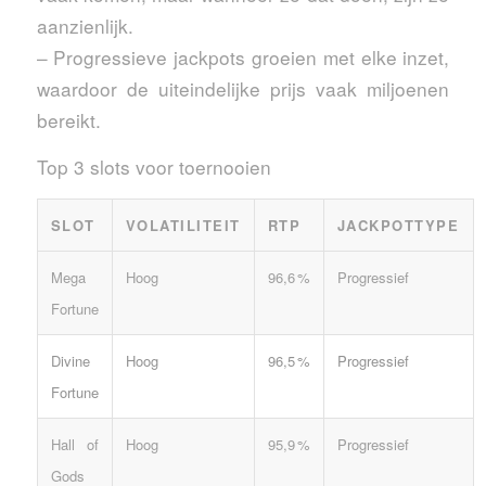
aanzienlijk.
– Progressieve jackpots groeien met elke inzet,
waardoor de uiteindelijke prijs vaak miljoenen
bereikt.
Top 3 slots voor toernooien
SLOT
VOLATILITEIT
RTP
JACKPOTTYPE
Mega
Hoog
96,6 %
Progressief
Fortune
Divine
Hoog
96,5 %
Progressief
Fortune
Hall of
Hoog
95,9 %
Progressief
Gods