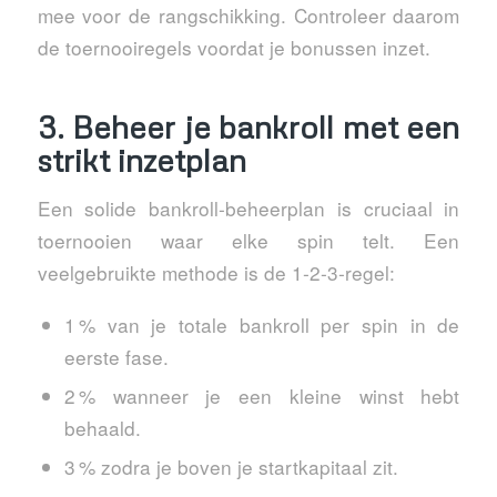
mee voor de rangschikking. Controleer daarom
de toernooiregels voordat je bonussen inzet.
3. Beheer je bankroll met een
strikt inzetplan
Een solide bankroll‑beheerplan is cruciaal in
toernooien waar elke spin telt. Een
veelgebruikte methode is de 1‑2‑3‑regel:
1 % van je totale bankroll per spin in de
eerste fase.
2 % wanneer je een kleine winst hebt
behaald.
3 % zodra je boven je startkapitaal zit.