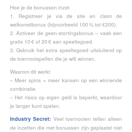
Hoe je de bonussen inzet
1. Registreer je via de site en claim de
welkomstbonus (bijvoorbeeld 100 % tot €200).
2. Activeer de geen‑stortingsbonus – vaak een
gratis 10 € of 20 € aan speeltegoed.
3. Gebruik het extra speeltegoed uitsluitend op
de toernooispellen die je wilt winnen.
Waarom dit werkt
– Meer spins = meer kansen op een winnende
combinatie.
– Het risico op eigen geld is beperkt, waardoor
je langer kunt spelen.
Veel toernooien tellen alleen
Industry Secret:
de inzetten die met bonussen zijn geplaatst niet