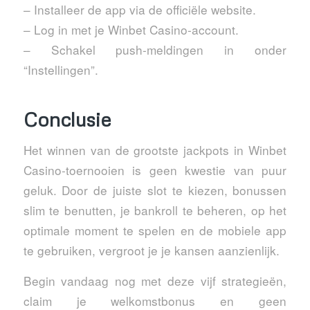
– Installeer de app via de officiële website.
– Log in met je Winbet Casino‑account.
– Schakel push‑meldingen in onder
“Instellingen”.
Conclusie
Het winnen van de grootste jackpots in Winbet
Casino‑toernooien is geen kwestie van puur
geluk. Door de juiste slot te kiezen, bonussen
slim te benutten, je bankroll te beheren, op het
optimale moment te spelen en de mobiele app
te gebruiken, vergroot je je kansen aanzienlijk.
Begin vandaag nog met deze vijf strategieën,
claim je welkomstbonus en geen