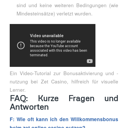
sind und keine weiteren Bedingungen (wie
Mindesteinsätze) verletzt wurden.
Ein Video-Tutorial zur Bonusaktivierung und -
nutzung bei Zet Casino, hilfreich für visuelle
Lerner.
FAQ: Kurze Fragen und
Antworten
F: Wie oft kann ich den Willkommensbonus
beim zet online casino nutzen?