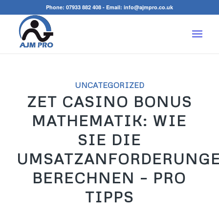
Phone:
07933 882 408
- Email:
info@ajmpro.co.uk
UNCATEGORIZED
ZET CASINO BONUS
MATHEMATIK: WIE
SIE DIE
UMSATZANFORDERUNG
BERECHNEN – PRO
TIPPS