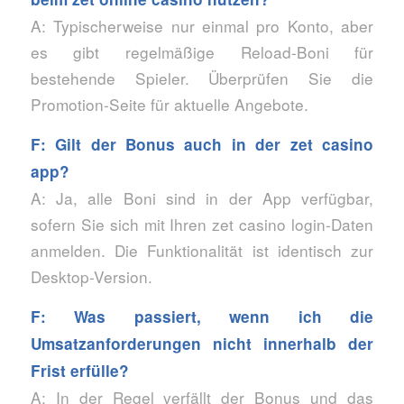
A: Typischerweise nur einmal pro Konto, aber
es gibt regelmäßige Reload-Boni für
bestehende Spieler. Überprüfen Sie die
Promotion-Seite für aktuelle Angebote.
F: Gilt der Bonus auch in der zet casino
app?
A: Ja, alle Boni sind in der App verfügbar,
sofern Sie sich mit Ihren zet casino login-Daten
anmelden. Die Funktionalität ist identisch zur
Desktop-Version.
F: Was passiert, wenn ich die
Umsatzanforderungen nicht innerhalb der
Frist erfülle?
A: In der Regel verfällt der Bonus und das