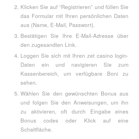
Klicken Sie auf “Registrieren” und füllen Sie
das Formular mit Ihren persönlichen Daten
aus (Name, E-Mail, Passwort).
Bestätigen Sie Ihre E-Mail-Adresse über
den zugesandten Link.
Loggen Sie sich mit Ihren zet casino login-
Daten ein und navigieren Sie zum
Kassenbereich, um verfügbare Boni zu
sehen.
Wählen Sie den gewünschten Bonus aus
und folgen Sie den Anweisungen, um ihn
zu aktivieren, oft durch Eingabe eines
Bonus codes oder Klick auf eine
Schaltfläche.