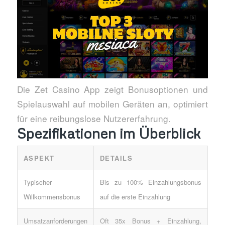
Die Zet Casino App zeigt Bonusoptionen und
Spielauswahl auf mobilen Geräten an, optimiert
für eine reibungslose Nutzererfahrung.
Spezifikationen im Überblick
ASPEKT
DETAILS
Typischer
Bis zu 100% Einzahlungsbonus
Willkommensbonus
auf die erste Einzahlung
Umsatzanforderungen
Oft 35x Bonus + Einzahlung,