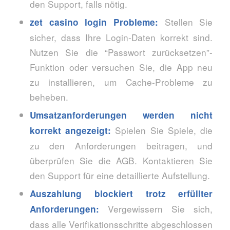
den Support, falls nötig.
Stellen Sie
zet casino login Probleme:
sicher, dass Ihre Login-Daten korrekt sind.
Nutzen Sie die “Passwort zurücksetzen”-
Funktion oder versuchen Sie, die App neu
zu installieren, um Cache-Probleme zu
beheben.
Umsatzanforderungen werden nicht
Spielen Sie Spiele, die
korrekt angezeigt:
zu den Anforderungen beitragen, und
überprüfen Sie die AGB. Kontaktieren Sie
den Support für eine detaillierte Aufstellung.
Auszahlung blockiert trotz erfüllter
Vergewissern Sie sich,
Anforderungen:
dass alle Verifikationsschritte abgeschlossen