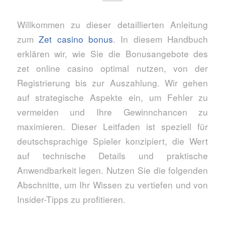
Willkommen zu dieser detaillierten Anleitung
zum
Zet casino bonus
. In diesem Handbuch
erklären wir, wie Sie die Bonusangebote des
zet online casino optimal nutzen, von der
Registrierung bis zur Auszahlung. Wir gehen
auf strategische Aspekte ein, um Fehler zu
vermeiden und Ihre Gewinnchancen zu
maximieren. Dieser Leitfaden ist speziell für
deutschsprachige Spieler konzipiert, die Wert
auf technische Details und praktische
Anwendbarkeit legen. Nutzen Sie die folgenden
Abschnitte, um Ihr Wissen zu vertiefen und von
Insider-Tipps zu profitieren.