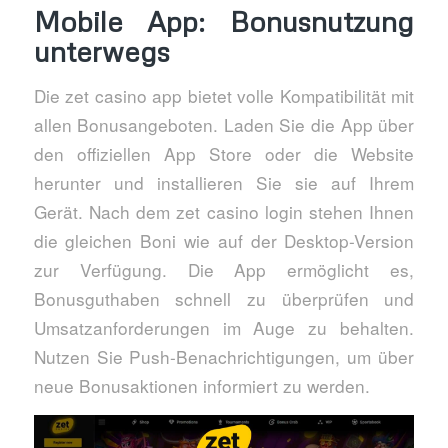
Mobile App: Bonusnutzung
unterwegs
Die zet casino app bietet volle Kompatibilität mit
allen Bonusangeboten. Laden Sie die App über
den offiziellen App Store oder die Website
herunter und installieren Sie sie auf Ihrem
Gerät. Nach dem zet casino login stehen Ihnen
die gleichen Boni wie auf der Desktop-Version
zur Verfügung. Die App ermöglicht es,
Bonusguthaben schnell zu überprüfen und
Umsatzanforderungen im Auge zu behalten.
Nutzen Sie Push-Benachrichtigungen, um über
neue Bonusaktionen informiert zu werden.