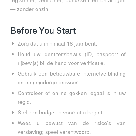
— zonder onzin.
Before You Start
Zorg dat u minimaal 18 jaar bent.
Houd uw identiteitsbewijs (ID, paspoort of
rijbewijs) bij de hand voor verificatie.
Gebruik een betrouwbare internetverbinding
en een moderne browser.
Controleer of online gokken legaal is in uw
regio.
Stel een budget in voordat u begint.
Wees u bewust van de risico’s van
verslaving; speel verantwoord.