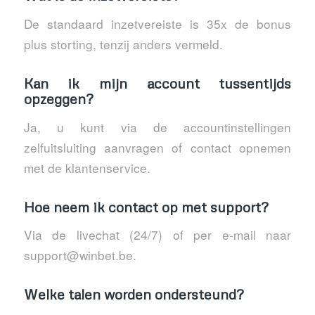
De standaard inzetvereiste is 35x de bonus
plus storting, tenzij anders vermeld.
Kan ik mijn account tussentijds
opzeggen?
Ja, u kunt via de accountinstellingen
zelfuitsluiting aanvragen of contact opnemen
met de klantenservice.
Hoe neem ik contact op met support?
Via de livechat (24/7) of per e-mail naar
support@winbet.be.
Welke talen worden ondersteund?