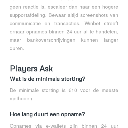
geen reactie is, escaleer dan naar een hogere
supportafdeling. Bewaar altijd screenshots van
communicatie en transacties. Winbet streeft
ernaar opnames binnen 24 uur af te handelen,
maar bankoverschrijvingen kunnen langer
duren.
Players Ask
Wat is de minimale storting?
De minimale storting is €10 voor de meeste
methoden.
Hoe lang duurt een opname?
Opnames via e-wallets zijn binnen 24 uur