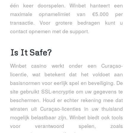
één keer doorspelen. Winbet hanteert een
maximale opnamelimiet van €5.000 per
transactie. Voor grotere bedragen kunt u
contact opnemen met de support.
Is It Safe?
Winbet casino werkt onder een Curaçao-
licentie, wat betekent dat het voldoet aan
basisnormen voor eerlijk spel en beveiliging. De
site gebruikt SSL-encryptie om uw gegevens te
beschermen. Houd er echter rekening mee dat
winsten uit Curaçao-licenties in uw thuisland
mogelijk belastbaar zijn. Winbet biedt ook tools
voor verantwoord spelen, zoals