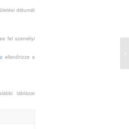
zületési dátumát
se fel személyi
St
ellenőrizze a
:
Te
ábbi táblázat