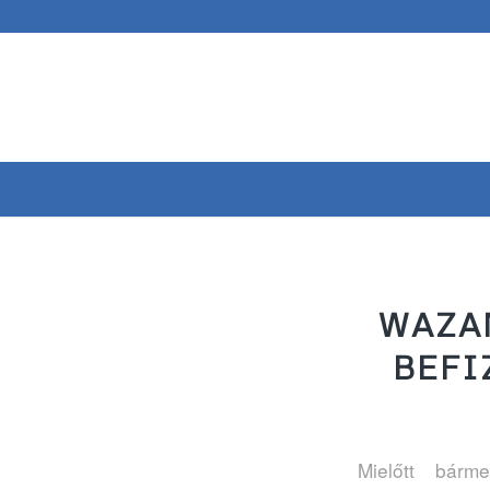
WAZA
BEFI
Mielőtt bárm