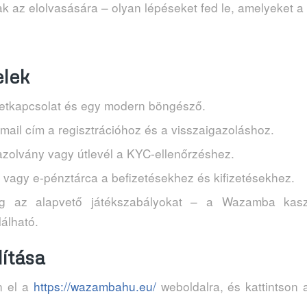
ak az elolvasására – olyan lépéseket fed le, amelyeket a
elek
rnetkapcsolat és egy modern böngésző.
mail cím a regisztrációhoz és a visszaigazoláshoz.
azolvány vagy útlevél a KYC-ellenőrzéshez.
vagy e-pénztárca a befizetésekhez és kifizetésekhez.
g az alapvető játékszabályokat – a Wazamba kasz
lálható.
lítása
n el a
https://wazambahu.eu/
weboldalra, és kattintson a