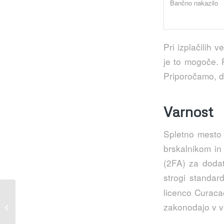
Bančno nakazilo
Pri izplačilih 
je to mogoče. P
Priporočamo, d
Varnost
Spletno mesto 
brskalnikom in 
(2FA) za dodat
strogi standar
licenco Curaca
Hoe je Snel en Eenvoudig kunt
zakonodajo v va
Inloggen bij Betcity Casino