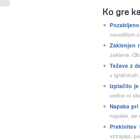
Ko gre k
Pozabljeno
navodilom z
Zaklenjen 
zaklene. Ob
Težave z d
v igralnicah
Izplačilo j
vedno ni ob
Napaka pri
napake, se 
Prekinitev 
vztrajajo, p