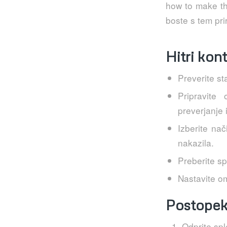
how to make the
boste s tem pri
Hitri kon
Preverite st
Pripravite
preverjanje 
Izberite nač
nakazila.
Preberite s
Nastavite om
Postopek
Odprite spl