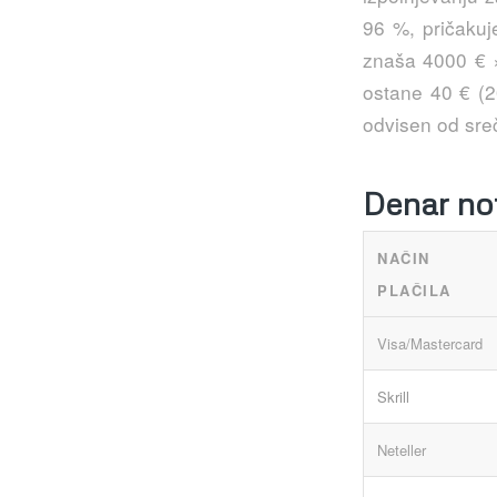
96 %, pričakuj
znaša 4000 € ×
ostane 40 € (20
odvisen od sre
Denar not
NAČIN
PLAČILA
Visa/Mastercard
Skrill
Neteller