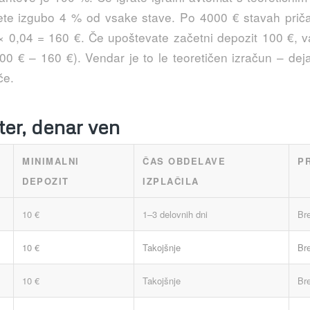
ete izgubo 4 % od vsake stave. Po 4000 € stavah pri
 0,04 = 160 €. Če upoštevate začetni depozit 100 €, 
0 € – 160 €). Vendar je to le teoretičen izračun – deja
če.
er, denar ven
MINIMALNI
ČAS OBDELAVE
P
DEPOZIT
IZPLAČILA
10 €
1–3 delovnih dni
Bre
10 €
Takojšnje
Bre
10 €
Takojšnje
Bre