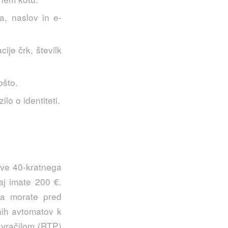
a, naslov in e-
je črk, številk
ošto.
ilo o identiteti.
ve 40-kratnega
aj imate 200 €.
a morate pred
nih avtomatov k
m vračilom (RTP)