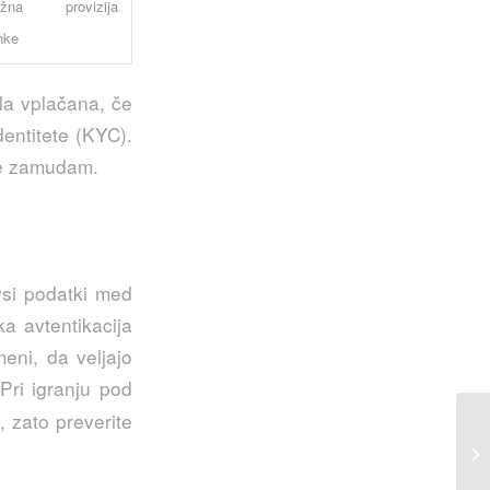
žna provizija
nke
ila vplačana, če
dentitete (KYC).
ete zamudam.
vsi podatki med
ka avtentikacija
eni, da veljajo
Pri igranju pod
 zato preverite
En
út