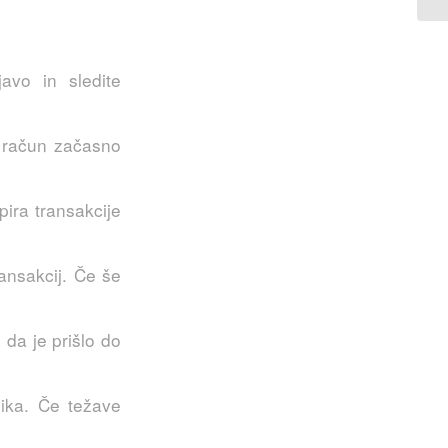
javo in sledite
 račun začasno
pira transakcije
ansakcij. Če še
da je prišlo do
nika. Če težave