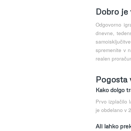
Dobro je 
Odgovorno igra
dnevne, tedens
samoisključitv
spremenite v n
realen proračun
Pogosta 
Kako dolgo tr
Prvo izplačilo 
je obdelano v 2
Ali lahko pre