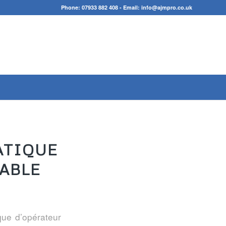
Phone:
07933 882 408
- Email:
info@ajmpro.co.uk
ATIQUE
ABLE
que d’opérateur