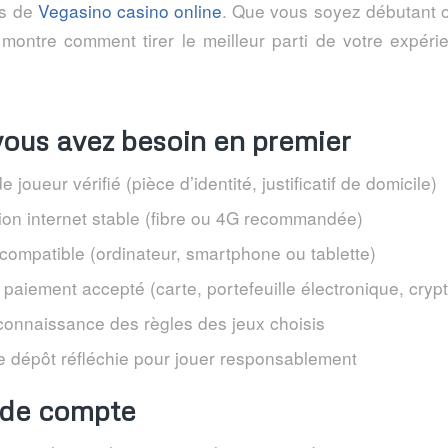
rs de
Vegasino casino online
. Que vous soyez débutant 
montre comment tirer le meilleur parti de votre expéri
vous avez besoin en premier
joueur vérifié (pièce d’identité, justificatif de domicile)
on internet stable (fibre ou 4G recommandée)
compatible (ordinateur, smartphone ou tablette)
aiement accepté (carte, portefeuille électronique, cryp
onnaissance des règles des jeux choisis
de dépôt réfléchie pour jouer responsablement
 de compte