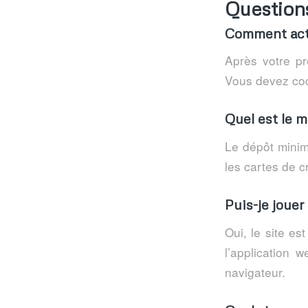
Question
Comment acti
Après votre pr
Vous devez coc
Quel est le 
Le dépôt minim
les cartes de cr
Puis-je jouer
Oui, le site es
l’application 
navigateur.