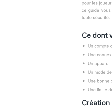
pour les joueu
ce guide vous 
toute sécurité.
Ce dont 
Un compte de 
Une connexi
Un appareil 
Un mode de p
Une bonne c
Une limite 
Création