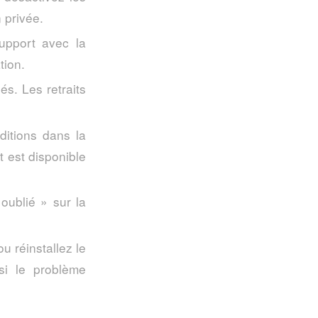
 privée.
upport avec la
tion.
s. Les retraits
ditions dans la
t est disponible
oublié » sur la
u réinstallez le
 si le problème