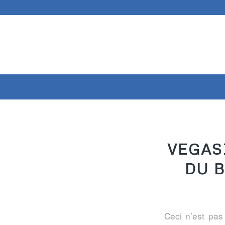
VEGAS
DU 
Ceci n’est pas