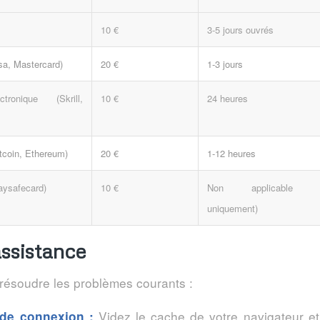
10 €
3-5 jours ouvrés
isa, Mastercard)
20 €
1-3 jours
ctronique (Skrill,
10 €
24 heures
tcoin, Ethereum)
20 €
1-12 heures
aysafecard)
10 €
Non applicable (d
uniquement)
ssistance
résoudre les problèmes courants :
Videz le cache de votre navigateur et
de connexion :