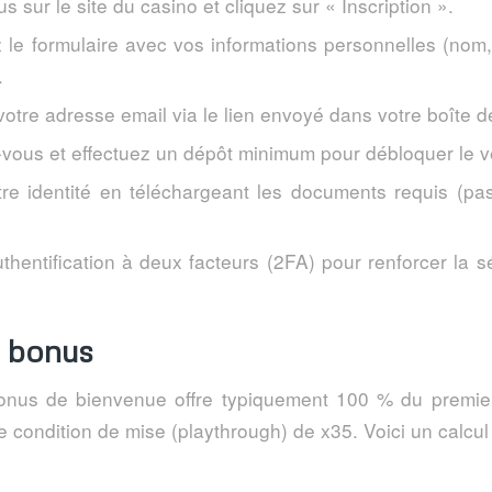
 sur le site du casino et cliquez sur « Inscription ».
 le formulaire avec vos informations personnelles (nom,
.
otre adresse email via le lien envoyé dans votre boîte d
vous et effectuez un dépôt minimum pour débloquer le 
otre identité en téléchargeant les documents requis (pas
uthentification à deux facteurs (2FA) pour renforcer la s
u bonus
onus de bienvenue offre typiquement 100 % du premier
 condition de mise (playthrough) de x35. Voici un calcul d