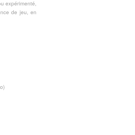
ou expérimenté,
ence de jeu, en
to)