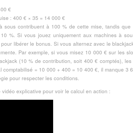
400 €
uise : 400 € × 35 = 14 000 €
 sous contribuent à 100 % de cette mise, tandis que 
à 10 %. Si vous jouez uniquement aux machines à sou
pour libérer le bonus. Si vous alternez avec le blackjack
mente. Par exemple, si vous misez 10 000 € sur les slo
lackjack (10 % de contribution, soit 400 € comptés), le
tal comptabilisé = 10 000 + 400 = 10 400 €, il manque 3
gie pour respecter les conditions.
vidéo explicative pour voir le calcul en action :