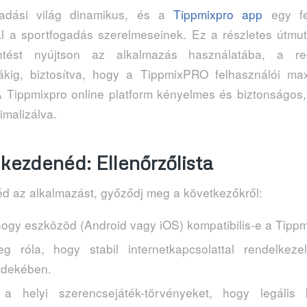
gadási világ dinamikus, és a
Tippmixpro app
egy fe
l a sportfogadás szerelmeseinek. Ez a részletes útmut
ntést nyújtson az alkalmazás használatába, a reg
ákig, biztosítva, hogy a TippmixPRO felhasználói ma
 Tippmixpro online platform kényelmes és biztonságos, 
imalizálva.
lkezdenéd: Ellenőrzőlista
néd az alkalmazást, győződj meg a következőkről:
 hogy eszközöd (Android vagy iOS) kompatibilis-e a Tippm
g róla, hogy stabil internetkapcsolattal rendelkeze
rdekében.
 a helyi szerencsejáték-törvényeket, hogy legális 