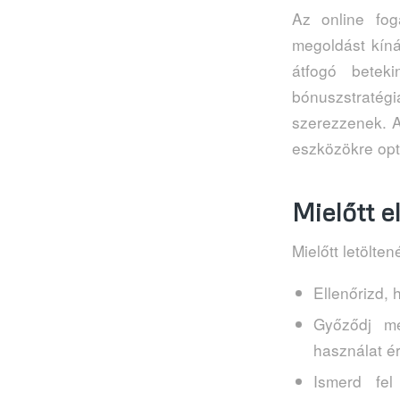
Az online fo
megoldást kíná
átfogó beteki
bónuszstratégi
szerezzenek. A
eszközökre opt
Mielőtt e
Mielőtt letölte
Ellenőrizd,
Győződj me
használat é
Ismerd fel