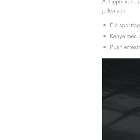
A Tippmixpro ap
jellemzők:
Élő sportfog
Kényelmes b
Push értesí