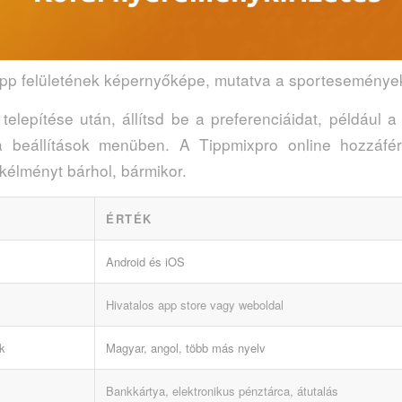
pp felületének képernyőképe, mutatva a sportesemények 
telepítése után, állítsd be a preferenciáidat, például a
a beállítások menüben. A Tippmixpro online hozzáfér
kélményt bárhol, bármikor.
ÉRTÉK
Android és iOS
Hivatalos app store vagy weboldal
k
Magyar, angol, több más nyelv
Bankkártya, elektronikus pénztárca, átutalás