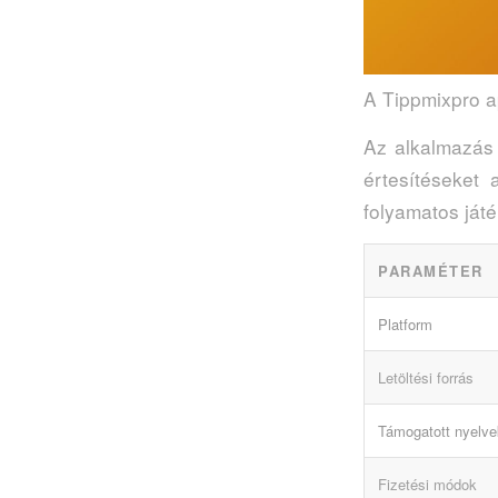
A Tippmixpro a
Az alkalmazás 
értesítéseket 
folyamatos játé
PARAMÉTER
Platform
Letöltési forrás
Támogatott nyelve
Fizetési módok