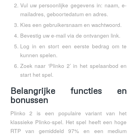
Vul uw persoonlijke gegevens in: naam, e-
mailadres, geboortedatum en adres.
Kies een gebruikersnaam en wachtwoord.
Bevestig uw e-mail via de ontvangen link.
Log in en stort een eerste bedrag om te
kunnen spelen.
Zoek naar ‘Plinko 2’ in het spelaanbod en
start het spel.
Belangrijke functies en
bonussen
Plinko 2 is een populaire variant van het
klassieke Plinko-spel. Het spel heeft een hoge
RTP van gemiddeld 97% en een medium