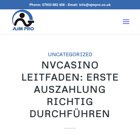
Phone:
07933 882 408
- Email:
info@ajmpro.co.uk
UNCATEGORIZED
NVCASINO
LEITFADEN: ERSTE
AUSZAHLUNG
RICHTIG
DURCHFÜHREN