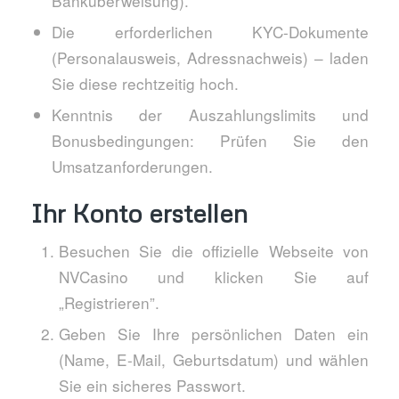
Banküberweisung).
Die erforderlichen KYC-Dokumente
(Personalausweis, Adressnachweis) – laden
Sie diese rechtzeitig hoch.
Kenntnis der Auszahlungslimits und
Bonusbedingungen: Prüfen Sie den
Umsatzanforderungen.
Ihr Konto erstellen
Besuchen Sie die offizielle Webseite von
NVCasino und klicken Sie auf
„Registrieren”.
Geben Sie Ihre persönlichen Daten ein
(Name, E-Mail, Geburtsdatum) und wählen
Sie ein sicheres Passwort.