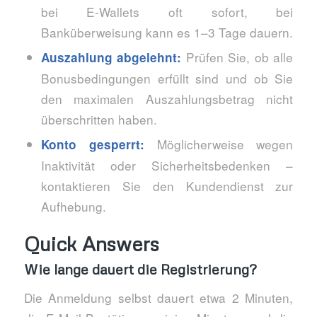
bei E-Wallets oft sofort, bei
Banküberweisung kann es 1–3 Tage dauern.
Prüfen Sie, ob alle
Auszahlung abgelehnt:
Bonusbedingungen erfüllt sind und ob Sie
den maximalen Auszahlungsbetrag nicht
überschritten haben.
Möglicherweise wegen
Konto gesperrt:
Inaktivität oder Sicherheitsbedenken –
kontaktieren Sie den Kundendienst zur
Aufhebung.
Quick Answers
Wie lange dauert die Registrierung?
Die Anmeldung selbst dauert etwa 2 Minuten,