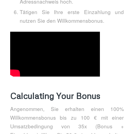
Adressnachweis hoch.
Tätigen Sie Ihre erste Einzahlung und
nutzen Sie den Willkommensbonus.
Calculating Your Bonus
Angenommen, Sie erhalten einen 100%
Willkommensbonus bis zu 100 € mit einer
Umsatzbedingung von 35x (Bonus +