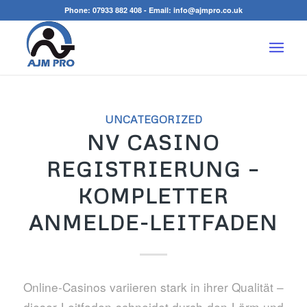
Phone:
07933 882 408
- Email:
info@ajmpro.co.uk
UNCATEGORIZED
NV CASINO
REGISTRIERUNG –
KOMPLETTER
ANMELDE-LEITFADEN
Online-Casinos variieren stark in ihrer Qualität –
dieser Leitfaden schneidet durch den Lärm und