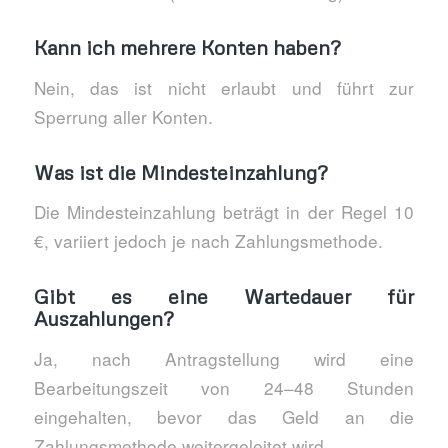
Kann ich mehrere Konten haben?
Nein, das ist nicht erlaubt und führt zur
Sperrung aller Konten.
Was ist die Mindesteinzahlung?
Die Mindesteinzahlung beträgt in der Regel 10
€, variiert jedoch je nach Zahlungsmethode.
Gibt es eine Wartedauer für
Auszahlungen?
Ja, nach Antragstellung wird eine
Bearbeitungszeit von 24–48 Stunden
eingehalten, bevor das Geld an die
Zahlungsmethode weitergeleitet wird.