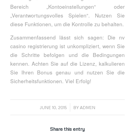
Bereich „Kontoeinstellungen“ oder
„Verantwortungsvolles Spielen“. Nutzen Sie
diese Funktionen, um die Kontrolle zu behalten.
Zusammenfassend lässt sich sagen: Die nv
casino registrierung ist unkompliziert, wenn Sie
die Schritte befolgen und die Bedingungen
kennen. Achten Sie auf die Lizenz, kalkulieren
Sie Ihren Bonus genau und nutzen Sie die
Sicherheitsfunktionen. Viel Erfolg!
/
JUNE 10, 2015
BY
ADMIN
Share this entry