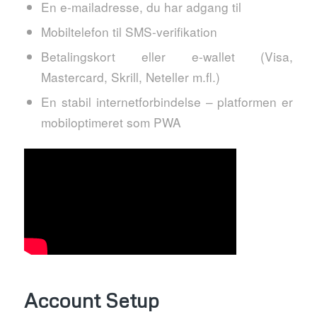
En e-mailadresse, du har adgang til
Mobiltelefon til SMS-verifikation
Betalingskort eller e-wallet (Visa,
Mastercard, Skrill, Neteller m.fl.)
En stabil internetforbindelse – platformen er
mobiloptimeret som PWA
Account Setup