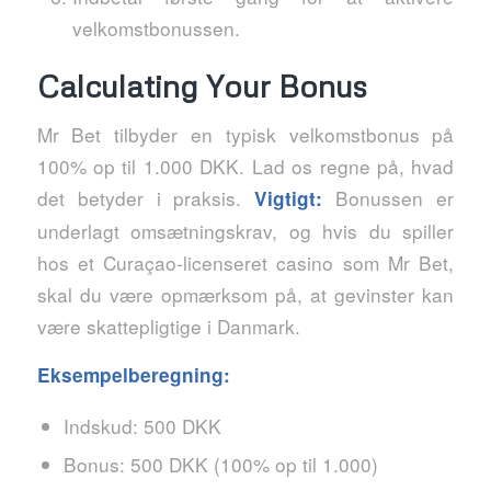
velkomstbonussen.
Calculating Your Bonus
Mr Bet tilbyder en typisk velkomstbonus på
100% op til 1.000 DKK. Lad os regne på, hvad
det betyder i praksis.
Bonussen er
Vigtigt:
underlagt omsætningskrav, og hvis du spiller
hos et Curaçao-licenseret casino som Mr Bet,
skal du være opmærksom på, at gevinster kan
være skattepligtige i Danmark.
Eksempelberegning:
Indskud: 500 DKK
Bonus: 500 DKK (100% op til 1.000)