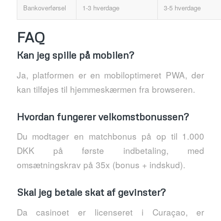
Bankoverførsel
1-3 hverdage
3-5 hverdage
FAQ
Kan jeg spille på mobilen?
Ja, platformen er en mobiloptimeret PWA, der
kan tilføjes til hjemmeskærmen fra browseren.
Hvordan fungerer velkomstbonussen?
Du modtager en matchbonus på op til 1.000
DKK på første indbetaling, med
omsætningskrav på 35x (bonus + indskud).
Skal jeg betale skat af gevinster?
Da casinoet er licenseret i Curaçao, er