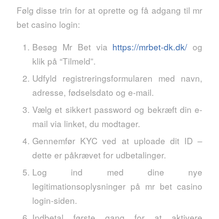
Følg disse trin for at oprette og få adgang til mr
bet casino login:
Besøg Mr Bet via
https://mrbet-dk.dk/
og
klik på “Tilmeld”.
Udfyld registreringsformularen med navn,
adresse, fødselsdato og e-mail.
Vælg et sikkert password og bekræft din e-
mail via linket, du modtager.
Gennemfør KYC ved at uploade dit ID –
dette er påkrævet for udbetalinger.
Log ind med dine nye
legitimationsoplysninger på mr bet casino
login-siden.
Indbetal første gang for at aktivere