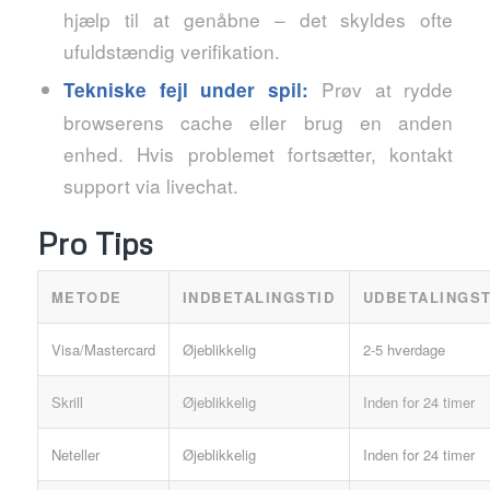
hjælp til at genåbne – det skyldes ofte
ufuldstændig verifikation.
Prøv at rydde
Tekniske fejl under spil:
browserens cache eller brug en anden
enhed. Hvis problemet fortsætter, kontakt
support via livechat.
Pro Tips
METODE
INDBETALINGSTID
UDBETALINGST
Visa/Mastercard
Øjeblikkelig
2-5 hverdage
Skrill
Øjeblikkelig
Inden for 24 timer
Neteller
Øjeblikkelig
Inden for 24 timer