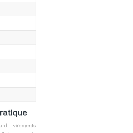
s
ratique
rd, virements