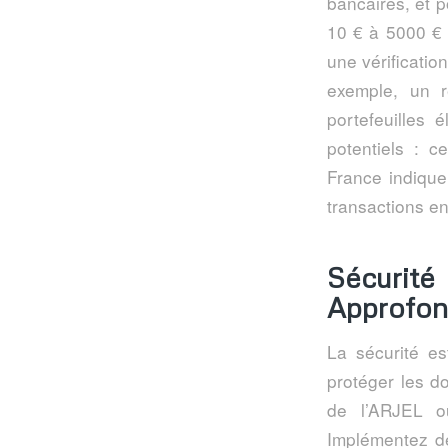
bancaires, et p
10 € à 5000 € p
une vérificati
exemple, un r
portefeuilles 
potentiels : c
France indique
transactions en
Sécurité
Approfon
La sécurité es
protéger les d
de l’ARJEL ou
Implémentez de