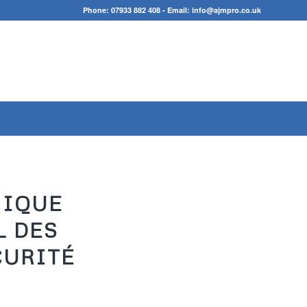
Phone:
07933 882 408
- Email:
info@ajmpro.co.uk
NIQUE
L DES
CURITÉ