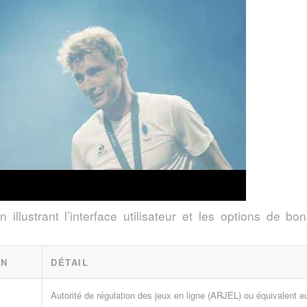
n illustrant l’interface utilisateur et les options de b
ON
DÉTAIL
Autorité de régulation des jeux en ligne (ARJEL) ou équivalent 