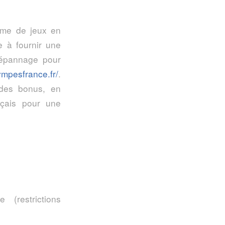
rme de jeux en
 à fournir une
 dépannage pour
lympesfrance.fr/
.
 des bonus, en
nçais pour une
(restrictions