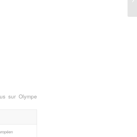
er
onus sur Olympe
européen