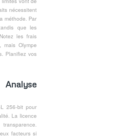
 limites vont de
aits nécessitent
la méthode. Par
tandis que les
Notez les frais
ns, mais Olympe
. Planifiez vos
: Analyse
SL 256-bit pour
ité. La licence
 transparence.
eux facteurs si