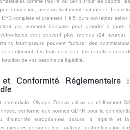
ortefeuilles comme PayPal ou Skrill. Pour les dépôts, les
ar transaction, avec un traitement instantané. Les retr
on KYC complète et prennent 1 à 5 jours ouvrables selon 
etrait par virement bancaire peut prendre 3 jours, 
électroniques sont souvent plus rapides (24 heures). 
ertains fournisseurs peuvent facturer des commissio
 généralement des frais nuls pour les retraits standards
 fonction de vos besoins de liquidité.
 et Conformité Réglementaire 
die
t primordiale. Olympe France utilise un chiffrement S
onnées, conforme aux normes GDPR pour la confidential
 d’autorités européennes assure la légalité et la
s mesures personnelles : activez l’authentification à d