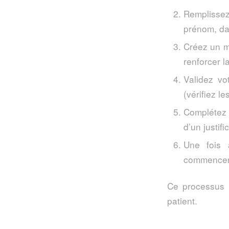
Remplisse
prénom, da
Créez un mo
renforcer l
Validez vo
(vérifiez l
Complétez 
d’un justifi
Une fois 
commencer 
Ce processus p
patient.