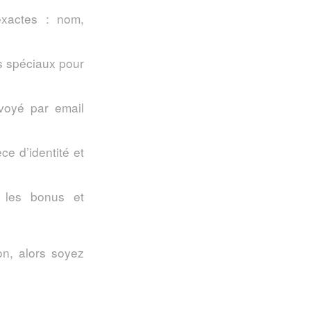
exactes : nom,
es spéciaux pour
nvoyé par email
e d’identité et
r les bonus et
on, alors soyez