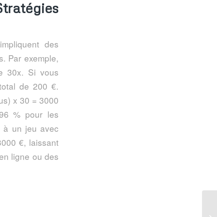
tratégies
mpliquent des
ns. Par exemple,
 30x. Si vous
total de 200 €.
nus) x 30 = 3000
 96 % pour les
z à un jeu avec
000 €, laissant
 en ligne ou des
Be