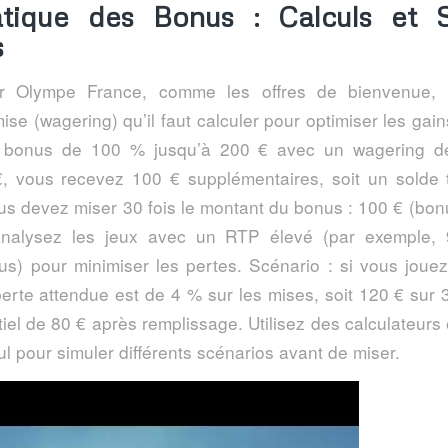
ique des Bonus : Calculs et S
s
r Olympe France, comme les offres de bienvenue, i
se (wagering) qu’il faut calculer pour optimiser les gai
 bonus de 100 % jusqu’à 200 € avec un wagering de
 vous recevez 100 € supplémentaires, soit un solde 
ous devez miser 30 fois le montant du bonus : 100 € (bo
nalysez les jeux avec un RTP élevé (par exemple,
s) pour minimiser les pertes. Scénario : si vous joue
erte attendue est de 4 % sur les mises, soit 120 € sur 3
iel de 80 € après remplissage. Utilisez des calculateurs
cul pour simuler différents scénarios avant de miser.