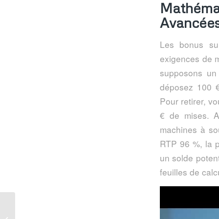
Mathémat
Avancée
Les bonus su
exigences de mi
supposons un
déposez 100 €,
Pour retirer, v
€ de mises. A
machines à sou
RTP 96 %, la p
un solde potent
feuilles de cal
Sportaza app letöltése és használata