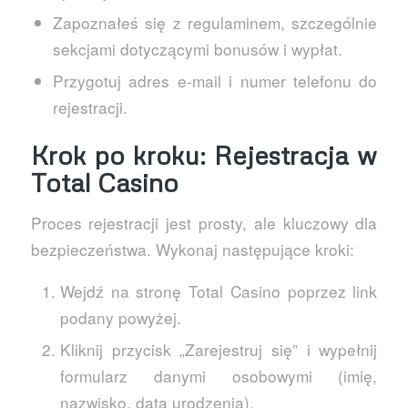
Zapoznałeś się z regulaminem, szczególnie
sekcjami dotyczącymi bonusów i wypłat.
Przygotuj adres e-mail i numer telefonu do
rejestracji.
Krok po kroku: Rejestracja w
Total Casino
Proces rejestracji jest prosty, ale kluczowy dla
bezpieczeństwa. Wykonaj następujące kroki:
Wejdź na stronę Total Casino poprzez link
podany powyżej.
Kliknij przycisk „Zarejestruj się” i wypełnij
formularz danymi osobowymi (imię,
nazwisko, data urodzenia).