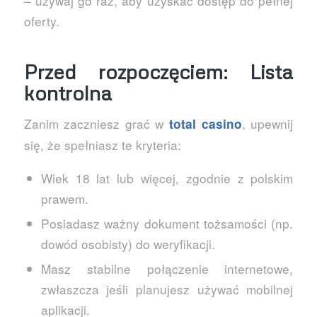
– używaj go raz, aby uzyskać dostęp do pełnej
oferty.
Przed rozpoczęciem: Lista
kontrolna
Zanim zaczniesz grać w
, upewnij
total casino
się, że spełniasz te kryteria:
Wiek 18 lat lub więcej, zgodnie z polskim
prawem.
Posiadasz ważny dokument tożsamości (np.
dowód osobisty) do weryfikacji.
Masz stabilne połączenie internetowe,
zwłaszcza jeśli planujesz używać mobilnej
aplikacji.