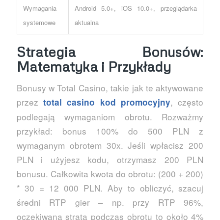
Wymagania
Android 5.0+, iOS 10.0+, przeglądarka
systemowe
aktualna
Strategia Bonusów:
Matematyka i Przykłady
Bonusy w Total Casino, takie jak te aktywowane
przez
, często
total casino kod promocyjny
podlegają wymaganiom obrotu. Rozważmy
przykład: bonus 100% do 500 PLN z
wymaganym obrotem 30x. Jeśli wpłacisz 200
PLN i użyjesz kodu, otrzymasz 200 PLN
bonusu. Całkowita kwota do obrotu: (200 + 200)
* 30 = 12 000 PLN. Aby to obliczyć, szacuj
średni RTP gier – np. przy RTP 96%,
oczekiwana strata podczas obrotu to około 4%