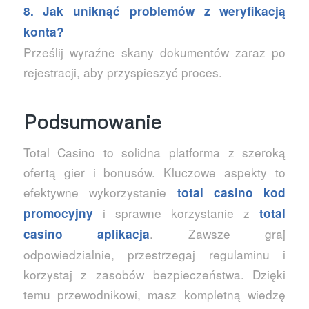
8. Jak uniknąć problemów z weryfikacją
konta?
Prześlij wyraźne skany dokumentów zaraz po
rejestracji, aby przyspieszyć proces.
Podsumowanie
Total Casino to solidna platforma z szeroką
ofertą gier i bonusów. Kluczowe aspekty to
efektywne wykorzystanie
total casino kod
i sprawne korzystanie z
promocyjny
total
. Zawsze graj
casino aplikacja
odpowiedzialnie, przestrzegaj regulaminu i
korzystaj z zasobów bezpieczeństwa. Dzięki
temu przewodnikowi, masz kompletną wiedzę