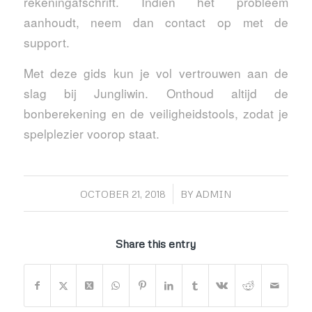
rekeningafschrift. Indien het probleem
aanhoudt, neem dan contact op met de
support.
Met deze gids kun je vol vertrouwen aan de
slag bij Jungliwin. Onthoud altijd de
bonberekening en de veiligheidstools, zodat je
spelplezier voorop staat.
/
OCTOBER 21, 2018
BY
ADMIN
Share this entry