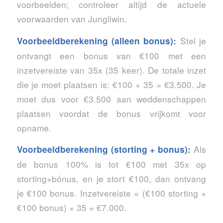
voorbeelden; controleer altijd de actuele
voorwaarden van Jungliwin.
Stel je
Voorbeeldberekening (alleen bonus):
ontvangt een bonus van €100 met een
inzetvereiste van 35x (35 keer). De totale inzet
die je moet plaatsen is: €100 × 35 = €3.500. Je
moet dus voor €3.500 aan weddenschappen
plaatsen voordat de bonus vrijkomt voor
opname.
Als
Voorbeeldberekening (storting + bonus):
de bonus 100% is tot €100 met 35x op
storting+bónus, en je stort €100, dan ontvang
je €100 bonus. Inzetvereiste = (€100 storting +
€100 bonus) × 35 = €7.000.