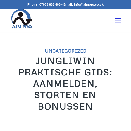
Phone:
07933 882 408
- Email:
info@ajmpro.co.uk
UNCATEGORIZED
JUNGLIWIN
PRAKTISCHE GIDS:
AANMELDEN,
STORTEN EN
BONUSSEN