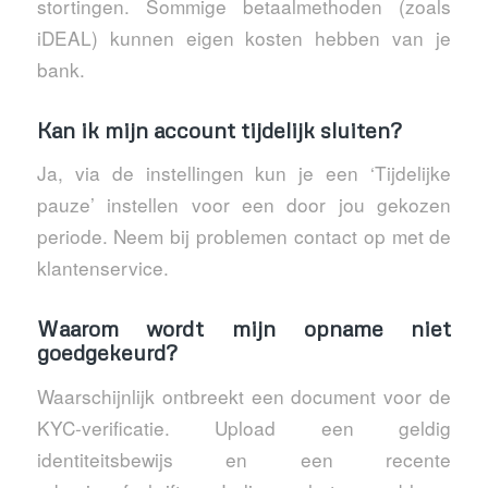
stortingen. Sommige betaalmethoden (zoals
iDEAL) kunnen eigen kosten hebben van je
bank.
Kan ik mijn account tijdelijk sluiten?
Ja, via de instellingen kun je een ‘Tijdelijke
pauze’ instellen voor een door jou gekozen
periode. Neem bij problemen contact op met de
klantenservice.
Waarom wordt mijn opname niet
goedgekeurd?
Waarschijnlijk ontbreekt een document voor de
KYC‑verificatie. Upload een geldig
identiteitsbewijs en een recente