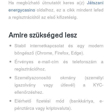
Ha megbízható útmutatót keres a(z)
Játszani
energycasino
oldalhoz, ez a cikk mindent lefed
a regisztrációtól az első kifizetésig.
Amire szükséged lesz
Stabil internetkapcsolat és egy modern
böngésző (Chrome, Firefox, Edge).
Érvényes e-mail-cím és telefonszám a
regisztrációhoz.
Személyazonosító okmány (személyi
igazolvány vagy útlevél) a KYC-
ellenőrzéshez.
Elérhető fizetési mód (bankkártya, e-
pénztárca vagy kriptovaluta).