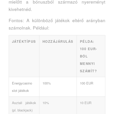
mielőtt a bónuszból származó nyereményt
kivehetnéd.
Fontos: A különböző játékok eltérő arányban
számolnak. Például:
JÁTÉKTÍPUS
HOZZÁJÁRULÁS
PÉLDA:
100 EUR-
BÓL
MENNYI
SZÁMÍT?
Energycasino
100%
100 EUR
slot játékok
Asztali játékok
10%
10 EUR
(pl. blackjack)