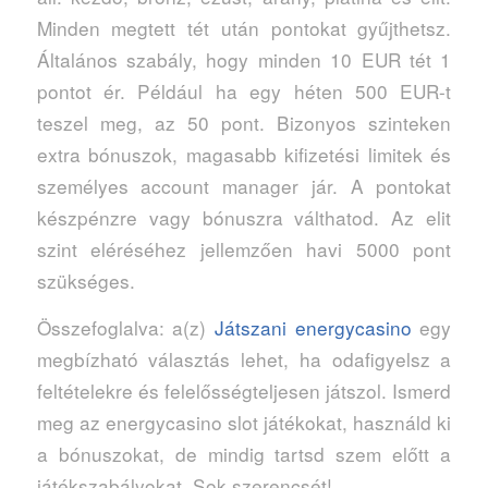
Minden megtett tét után pontokat gyűjthetsz.
Általános szabály, hogy minden 10 EUR tét 1
pontot ér. Például ha egy héten 500 EUR-t
teszel meg, az 50 pont. Bizonyos szinteken
extra bónuszok, magasabb kifizetési limitek és
személyes account manager jár. A pontokat
készpénzre vagy bónuszra válthatod. Az elit
szint eléréséhez jellemzően havi 5000 pont
szükséges.
Összefoglalva: a(z)
Játszani energycasino
egy
megbízható választás lehet, ha odafigyelsz a
feltételekre és felelősségteljesen játszol. Ismerd
meg az energycasino slot játékokat, használd ki
a bónuszokat, de mindig tartsd szem előtt a
játékszabályokat. Sok szerencsét!