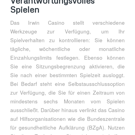
Verantwortungsvolles
Spielen
Das Irwin Casino stellt verschiedene
Werkzeuge zur Verfügung, um Ihr
Spielverhalten zu kontrollieren: Sie können
tägliche, wöchentliche oder monatliche
Einzahlungslimits festlegen. Ebenso können
Sie eine Sitzungsbegrenzung aktivieren, die
Sie nach einer bestimmten Spielzeit ausloggt.
Bei Bedarf steht eine Selbstausschlussoption
zur Verfügung, die Sie für einen Zeitraum von
mindestens sechs Monaten vom Spielen
ausschließt. Darüber hinaus verlinkt das Casino
auf Hilfsorganisationen wie die Bundeszentrale
für gesundheitliche Aufklärung (BZgA). Nutzen