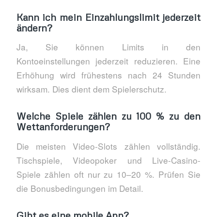
Kann ich mein Einzahlungslimit jederzeit
ändern?
Ja, Sie können Limits in den
Kontoeinstellungen jederzeit reduzieren. Eine
Erhöhung wird frühestens nach 24 Stunden
wirksam. Dies dient dem Spielerschutz.
Welche Spiele zählen zu 100 % zu den
Wettanforderungen?
Die meisten Video-Slots zählen vollständig.
Tischspiele, Videopoker und Live-Casino-
Spiele zählen oft nur zu 10–20 %. Prüfen Sie
die Bonusbedingungen im Detail.
Gibt es eine mobile App?