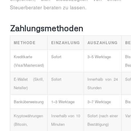
Steuerberater beraten zu lassen.
Zahlungsmethoden
METHODE
EINZAHLUNG
AUSZAHLUNG
BE
Kreditkarte
Sofort
3–5 Werktage
Bi
(Visa/Mastercard)
Bea
E-Wallet (Skrill,
Sofort
Innerhalb von 24
Sof
Neteller)
Stunden
Banküberweisung
1–3 Werktage
3–7 Werktage
Bis
Kryptowährungen
Innerhalb von 10
Sofort (nach einer
Var
(Bitcoin,
Minuten
Bestätigung)