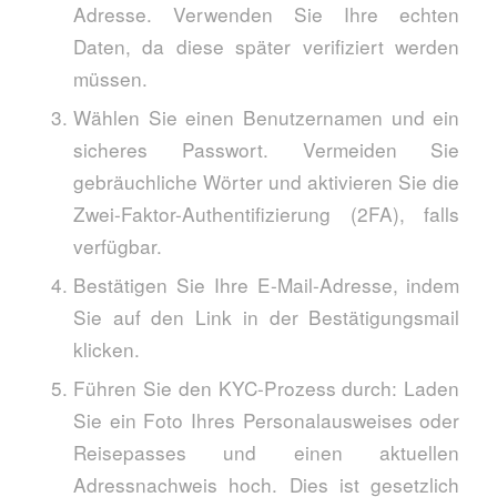
Adresse. Verwenden Sie Ihre echten
Daten, da diese später verifiziert werden
müssen.
Wählen Sie einen Benutzernamen und ein
sicheres Passwort. Vermeiden Sie
gebräuchliche Wörter und aktivieren Sie die
Zwei-Faktor-Authentifizierung (2FA), falls
verfügbar.
Bestätigen Sie Ihre E-Mail-Adresse, indem
Sie auf den Link in der Bestätigungsmail
klicken.
Führen Sie den KYC-Prozess durch: Laden
Sie ein Foto Ihres Personalausweises oder
Reisepasses und einen aktuellen
Adressnachweis hoch. Dies ist gesetzlich