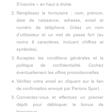
S’inscrire » en haut à droite.
Remplissez le formulaire : nom, prénom,
date de naissance, adresse, email et
numéro de téléphone. Créez un nom
d’utilisateur et un mot de passe fort (au
moins 8 caractères, incluant chiffres et
symboles).
Acceptez les conditions générales et la
politique de confidentialité. Cochez
éventuellement les offres promotionnelles.
Vérifiez votre email en cliquant sur le lien
de confirmation envoyé par Parions Sport.
Connectez-vous et effectuez un premier
dépôt pour débloquer le bonus de
bienvenue.