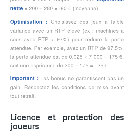
= 200 – 280 = -80 € (moyenne).
nette
Choisissez des jeux à faible
Optimisation :
variance avec un RTP élevé (ex : machines à
sous avec RTP > 97%) pour réduire la perte
attendue. Par exemple, avec un RTP de 97,5%,
la perte attendue est de 0,025 × 7 000 = 175 €,
soit une espérance de 200 – 175 = +25 €.
Les bonus ne garantissent pas un
Important :
gain. Respectez les conditions de mise avant
tout retrait.
Licence et protection des
joueurs