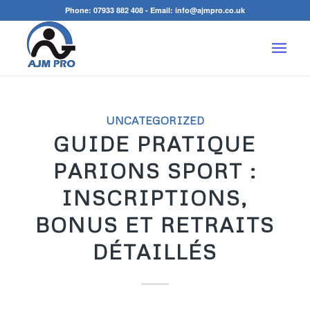
Phone:
07933 882 408
- Email:
info@ajmpro.co.uk
UNCATEGORIZED
GUIDE PRATIQUE
PARIONS SPORT :
INSCRIPTIONS,
BONUS ET RETRAITS
DÉTAILLÉS