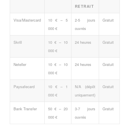
RETRAIT
Visa/Mastercard
10 € – 5
2-5 jours
Gratuit
000 €
ouvrés
Skrill
10 € – 10
24 heures
Gratuit
000 €
Neteller
10 € – 10
24 heures
Gratuit
000 €
Paysafecard
10 € – 1
N/A (dépôt
Gratuit
000 €
uniquement)
Bank Transfer
50 € – 20
3-7 jours
Gratuit
000 €
ouvrés