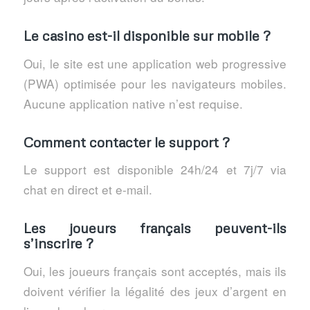
Le casino est-il disponible sur mobile ?
Oui, le site est une application web progressive
(PWA) optimisée pour les navigateurs mobiles.
Aucune application native n’est requise.
Comment contacter le support ?
Le support est disponible 24h/24 et 7j/7 via
chat en direct et e-mail.
Les joueurs français peuvent-ils
s’inscrire ?
Oui, les joueurs français sont acceptés, mais ils
doivent vérifier la légalité des jeux d’argent en