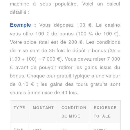
machine à sous populaire. Voici un calcul
détaillé :
Vous déposez 100 €. Le casino
Exemple :
vous offre 100 € de bonus (100 % de 100 €).
Votre solde total est de 200 €. Les conditions
de mise sont de 35 fois le dépôt + bonus (35 ×
(100 + 100) = 7 000 €). Vous devez miser 7 000
€ avant de pouvoir retirer les gains issus du
bonus. Chaque tour gratuit typique a une valeur
de 0,10 € ; les gains des tours gratuits sont
soumis à une mise de 40 fois.
TYPE
MONTANT
CONDITION
EXIGENCE
DE MISE
TOTALE
Dépôt
100 €
x35
3 500 €