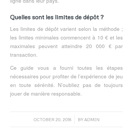
ligne dans leur pays.
Quelles sont les limites de dépôt ?
Les limites de dépôt varient selon la méthode ;
les limites minimales commencent à 10 € et les
maximales peuvent atteindre 20 000 € par
transaction.
Ce guide vous a fourni toutes les étapes
nécessaires pour profiter de l’expérience de jeu
en toute sérénité. N’oubliez pas de toujours
jouer de manière responsable.
/
OCTOBER 20, 2018
BY
ADMIN