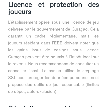
Licence et protection des
joueurs
L’établissement opère sous une licence de jeu
délivrée par le gouvernement de Curaçao. Cela
garantit un cadre réglementaire, mais les
joueurs résidant dans l’EEE doivent noter que
les gains issus de casinos sous licence
Curaçao peuvent être soumis à l’impôt local sur
le revenu. Nous recommandons de consulter un
conseiller fiscal. Le casino utilise le cryptage
SSL pour protéger les données personnelles et
propose des outils de jeu responsable (limites
de dépôt, auto-exclusion).