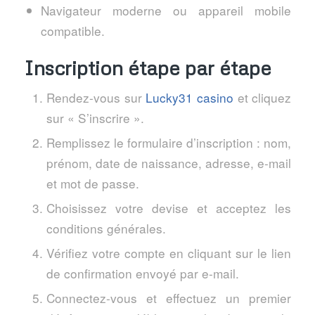
Navigateur moderne ou appareil mobile
compatible.
Inscription étape par étape
Rendez-vous sur
Lucky31 casino
et cliquez
sur « S’inscrire ».
Remplissez le formulaire d’inscription : nom,
prénom, date de naissance, adresse, e-mail
et mot de passe.
Choisissez votre devise et acceptez les
conditions générales.
Vérifiez votre compte en cliquant sur le lien
de confirmation envoyé par e-mail.
Connectez-vous et effectuez un premier