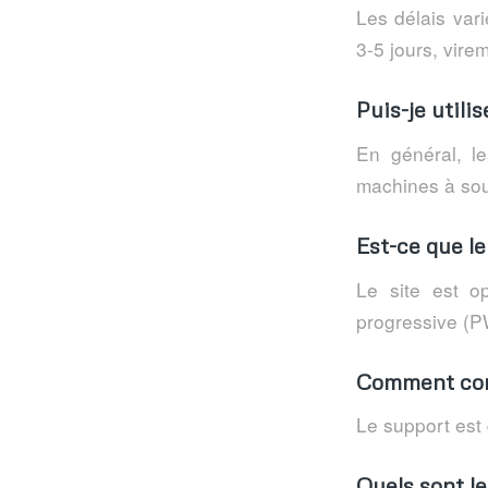
Les délais vari
3-5 jours, vire
Puis-je utilis
En général, le
machines à sous
Est-ce que l
Le site est o
progressive (P
Comment cont
Le support est 
Quels sont le