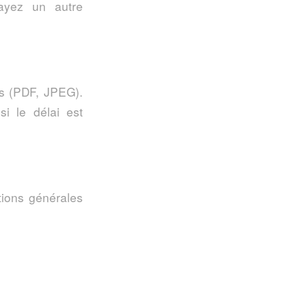
sayez un autre
és (PDF, JPEG).
si le délai est
tions générales