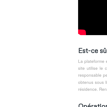
Est-ce sû
La plateforme 
site utilise l
responsable per
obtenus sous l
résidence. Ren
Opération