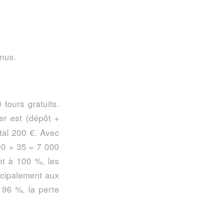
onus.
tours gratuits.
er est (dépôt +
tal 200 €. Avec
200 × 35 = 7 000
nt à 100 %, les
incipalement aux
 96 %, la perte