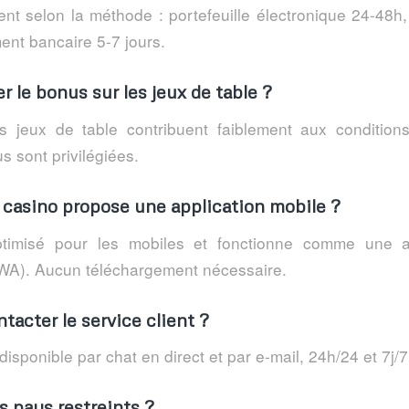
ent selon la méthode : portefeuille électronique 24-48h
ment bancaire 5-7 jours.
er le bonus sur les jeux de table ?
s jeux de table contribuent faiblement aux conditio
 sont privilégiées.
e casino propose une application mobile ?
ptimisé pour les mobiles et fonctionne comme une a
WA). Aucun téléchargement nécessaire.
acter le service client ?
disponible par chat en direct et par e-mail, 24h/24 et 7j/7
s pays restreints ?