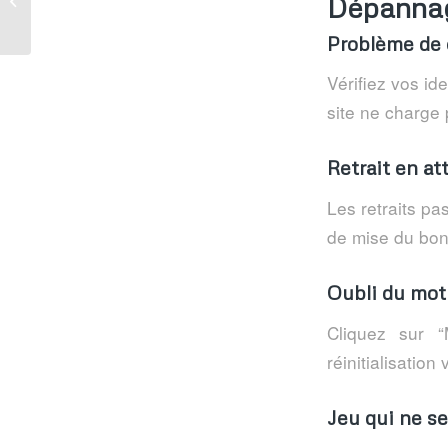
Dépannag
Step-by-Step Setup & Bonus Math
Problème de
Vérifiez vos ide
site ne charge 
Retrait en at
Les retraits p
de mise du bon
Oubli du mot
Cliquez sur 
réinitialisatio
Jeu qui ne se