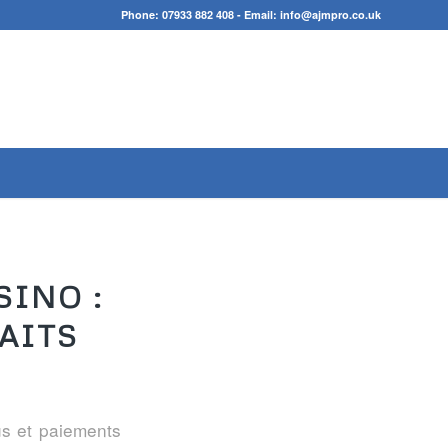
Phone:
07933 882 408
- Email:
info@ajmpro.co.uk
SINO :
AITS
nus et paiements