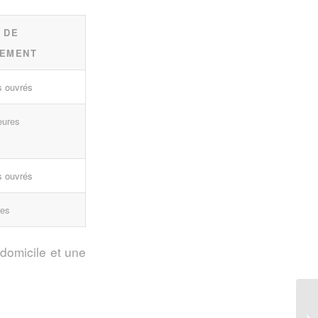
 DE
TEMENT
s ouvrés
eures
s ouvrés
res
e domicile et une
Gu