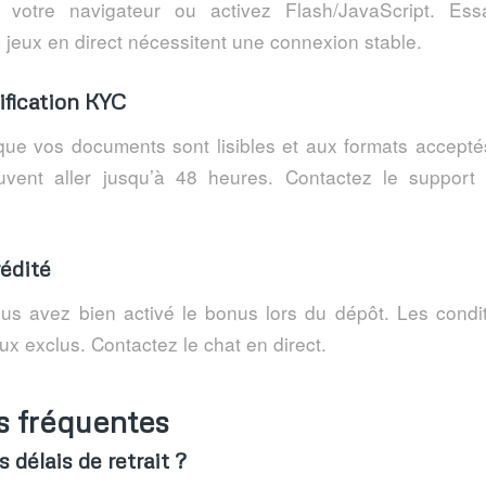
 votre navigateur ou activez Flash/JavaScript. Es
 jeux en direct nécessitent une connexion stable.
ification KYC
ue vos documents sont lisibles et aux formats accept
vent aller jusqu’à 48 heures. Contactez le support 
édité
ous avez bien activé le bonus lors du dépôt. Les condi
eux exclus. Contactez le chat en direct.
s fréquentes
 délais de retrait ?