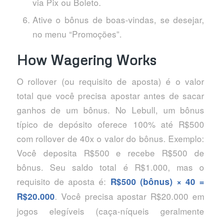
via Pix ou Boleto.
Ative o bônus de boas-vindas, se desejar,
no menu “Promoções”.
How Wagering Works
O rollover (ou requisito de aposta) é o valor
total que você precisa apostar antes de sacar
ganhos de um bônus. No Lebull, um bônus
típico de depósito oferece 100% até R$500
com rollover de 40x o valor do bônus. Exemplo:
Você deposita R$500 e recebe R$500 de
bônus. Seu saldo total é R$1.000, mas o
requisito de aposta é:
R$500 (bônus) × 40 =
. Você precisa apostar R$20.000 em
R$20.000
jogos elegíveis (caça-níqueis geralmente