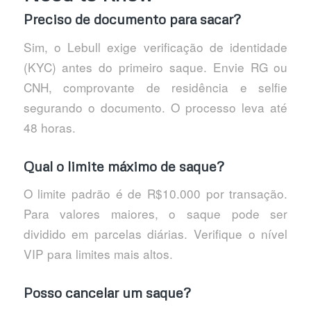
Preciso de documento para sacar?
Sim, o Lebull exige verificação de identidade
(KYC) antes do primeiro saque. Envie RG ou
CNH, comprovante de residência e selfie
segurando o documento. O processo leva até
48 horas.
Qual o limite máximo de saque?
O limite padrão é de R$10.000 por transação.
Para valores maiores, o saque pode ser
dividido em parcelas diárias. Verifique o nível
VIP para limites mais altos.
Posso cancelar um saque?