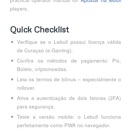
players.
Quick Checklist
Verifique se o Lebull possui licença válida
de Curaçao (e-Gaming).
Confira os métodos de pagamento: Pix,
Boleto, criptomoedas.
Leia os termos de bônus – especialmente o
rollover.
Ative a autenticação de dois fatores (2FA)
para segurança.
Teste a versão mobile: o Lebull funciona
perfeitamente como PWA no navegador.