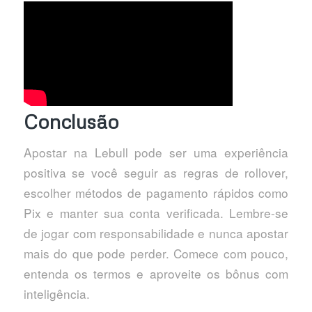
Conclusão
Apostar na Lebull pode ser uma experiência
positiva se você seguir as regras de rollover,
escolher métodos de pagamento rápidos como
Pix e manter sua conta verificada. Lembre-se
de jogar com responsabilidade e nunca apostar
mais do que pode perder. Comece com pouco,
entenda os termos e aproveite os bônus com
inteligência.