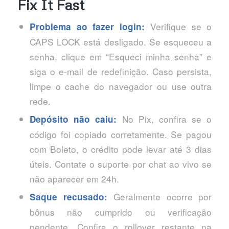
Fix It Fast
Verifique se o
Problema ao fazer login:
CAPS LOCK está desligado. Se esqueceu a
senha, clique em “Esqueci minha senha” e
siga o e-mail de redefinição. Caso persista,
limpe o cache do navegador ou use outra
rede.
No Pix, confira se o
Depósito não caiu:
código foi copiado corretamente. Se pagou
com Boleto, o crédito pode levar até 3 dias
úteis. Contate o suporte por chat ao vivo se
não aparecer em 24h.
Geralmente ocorre por
Saque recusado:
bônus não cumprido ou verificação
pendente. Confira o rollover restante na