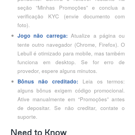
seção “Minhas Promoções” e conclua a
verificação KYC (envie documento com
foto).
Atualize a página ou
Jogo não carrega:
tente outro navegador (Chrome, Firefox). O
Lebull é otimizado para mobile, mas também
funciona em desktop. Se for erro de
provedor, espere alguns minutos.
Leia os termos:
Bônus não creditado:
alguns bônus exigem código promocional.
Ative manualmente em “Promoções” antes
de depositar. Se não creditar, contate o
suporte.
Need to Know