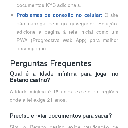
documentos KYC adicionais.
O site
Problemas de conexão no celular:
não carrega bem no navegador. Solução:
adicione a página à tela inicial como um
PWA (Progressive Web App) para melhor
desempenho.
Perguntas Frequentes
Qual é a idade mínima para jogar no
Betano casino?
A idade mínima é 18 anos, exceto em regiões
onde a lei exige 21 anos.
Preciso enviar documentos para sacar?
Sim, o Betano casino exige verificação de