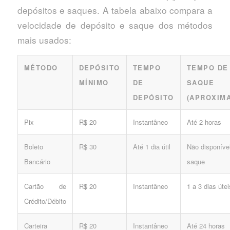
depósitos e saques. A tabela abaixo compara a
velocidade de depósito e saque dos métodos
mais usados:
MÉTODO
DEPÓSITO
TEMPO
TEMPO DE
MÍNIMO
DE
SAQUE
DEPÓSITO
(APROXIM
Pix
R$ 20
Instantâneo
Até 2 horas
Boleto
R$ 30
Até 1 dia útil
Não disponíve
Bancário
saque
Cartão de
R$ 20
Instantâneo
1 a 3 dias útei
Crédito/Débito
Carteira
R$ 20
Instantâneo
Até 24 horas