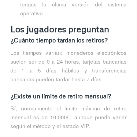
tengas la última versión del sistema
operativo.
Los jugadores preguntan
¿Cuánto tiempo tardan los retiros?
Los tiempos varían: monederos electrónicos
suelen ser de 0 a 24 horas, tarjetas bancarias
de 1 a 5 días hábiles y transferencias
bancarias pueden tardar hasta 7 días.
¿Existe un límite de retiro mensual?
Sí, normalmente el límite máximo de retiro
mensual es de 10.000€, aunque puede variar
según el método y el estado VIP.