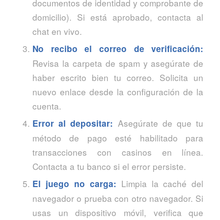
documentos de identidad y comprobante de
domicilio). Si está aprobado, contacta al
chat en vivo.
No recibo el correo de verificación:
Revisa la carpeta de spam y asegúrate de
haber escrito bien tu correo. Solicita un
nuevo enlace desde la configuración de la
cuenta.
Asegúrate de que tu
Error al depositar:
método de pago esté habilitado para
transacciones con casinos en línea.
Contacta a tu banco si el error persiste.
Limpia la caché del
El juego no carga:
navegador o prueba con otro navegador. Si
usas un dispositivo móvil, verifica que