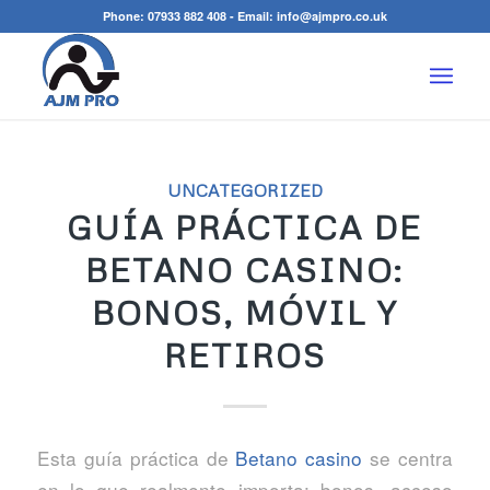
Phone:
07933 882 408
- Email:
info@ajmpro.co.uk
UNCATEGORIZED
GUÍA PRÁCTICA DE
BETANO CASINO:
BONOS, MÓVIL Y
RETIROS
Esta guía práctica de
Betano casino
se centra
en lo que realmente importa: bonos, acceso