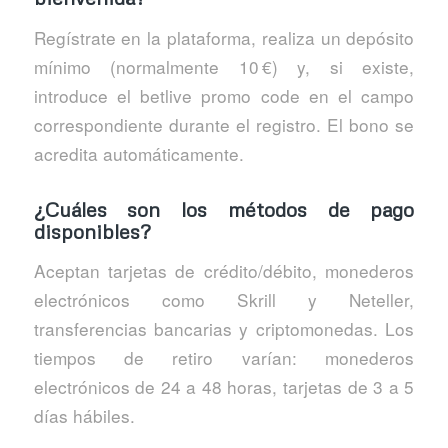
Regístrate en la plataforma, realiza un depósito
mínimo (normalmente 10 €) y, si existe,
introduce el betlive promo code en el campo
correspondiente durante el registro. El bono se
acredita automáticamente.
¿Cuáles son los métodos de pago
disponibles?
Aceptan tarjetas de crédito/débito, monederos
electrónicos como Skrill y Neteller,
transferencias bancarias y criptomonedas. Los
tiempos de retiro varían: monederos
electrónicos de 24 a 48 horas, tarjetas de 3 a 5
días hábiles.