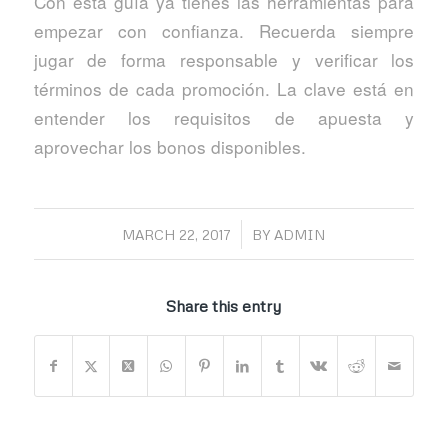
Con esta guía ya tienes las herramientas para
empezar con confianza. Recuerda siempre
jugar de forma responsable y verificar los
términos de cada promoción. La clave está en
entender los requisitos de apuesta y
aprovechar los bonos disponibles.
/
MARCH 22, 2017
BY
ADMIN
Share this entry