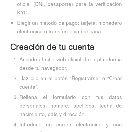
oficial (DNI, pasaporte) para la verificación
KYC.
Elegir un método de pago: tarjeta, monedero
electrónico o transferencia bancaria.
Creación de tu cuenta
Accede al sitio web oficial de la plataforma
desde tu navegador.
Haz clic en el botón “Registrarse” o “Crear
cuenta”.
Rellena el formulario con tus datos
personales: nombre, apellidos, fecha de
nacimiento, país y dirección.
Introduce un correo electrónico y una