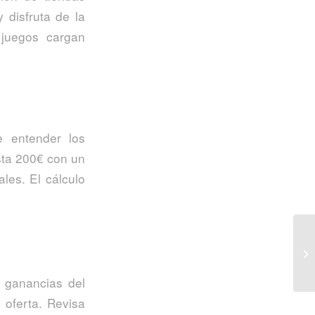
 disfruta de la
s juegos cargan
e entender los
sta 200€ con un
les. El cálculo
To
pr
kr
s ganancias del
 oferta. Revisa