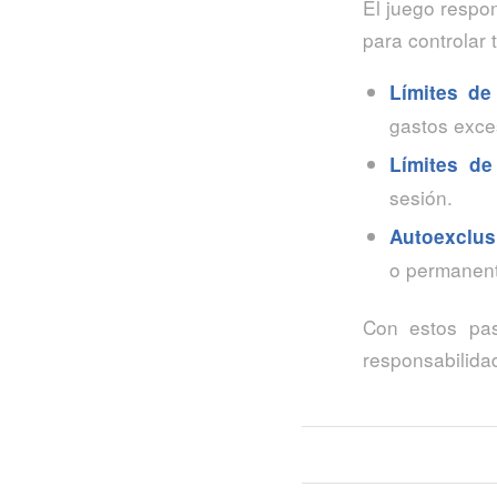
El juego respon
para controlar 
Límites de
gastos exce
Límites de
sesión.
Autoexclus
o permanen
Con estos pas
responsabilidad