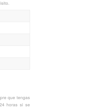
sito.
mpre que tengas
 24 horas si se