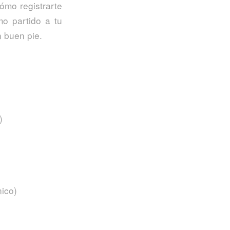
ómo registrarte
mo partido a tu
 buen pie.
)
nico)