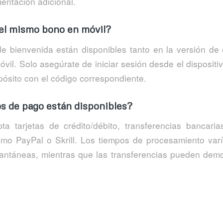
entación adicional.
el mismo bono en móvil?
de bienvenida están disponibles tanto en la versión de 
óvil. Solo asegúrate de iniciar sesión desde el dispositi
epósito con el código correspondiente.
 de pago están disponibles?
ta tarjetas de crédito/débito, transferencias bancar
omo PayPal o Skrill. Los tiempos de procesamiento varía
tantáneas, mientras que las transferencias pueden demo