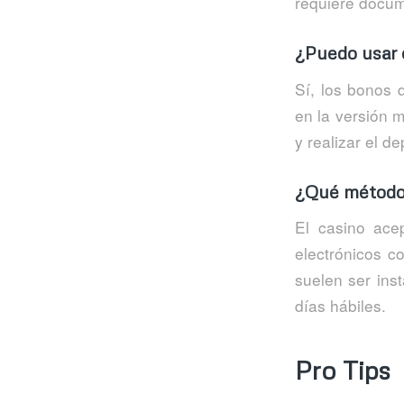
requiere docum
¿Puedo usar 
Sí, los bonos 
en la versión m
y realizar el d
¿Qué métodos
El casino acep
electrónicos c
suelen ser ins
días hábiles.
Pro Tips