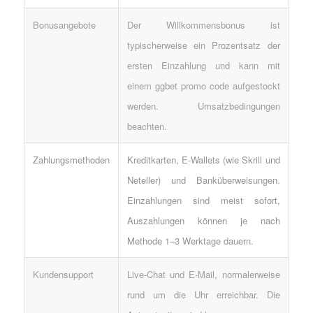
Bonusangebote
Der Willkommensbonus ist
typischerweise ein Prozentsatz der
ersten Einzahlung und kann mit
einem ggbet promo code aufgestockt
werden. Umsatzbedingungen
beachten.
Zahlungsmethoden
Kreditkarten, E-Wallets (wie Skrill und
Neteller) und Banküberweisungen.
Einzahlungen sind meist sofort,
Auszahlungen können je nach
Methode 1–3 Werktage dauern.
Kundensupport
Live-Chat und E-Mail, normalerweise
rund um die Uhr erreichbar. Die