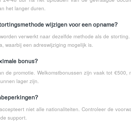
an het langer duren.
stortingsmethode wijzigen voor een opname?
orden verwerkt naar dezelfde methode als de storting.
ta, waarbij een adreswijziging mogelijk is.
ximale bonus?
an de promotie. Welkomstbonussen zijn vaak tot €500, 
unnen lager zijn.
enbeperkingen?
accepteert niet alle nationaliteiten. Controleer de voo
 de support.