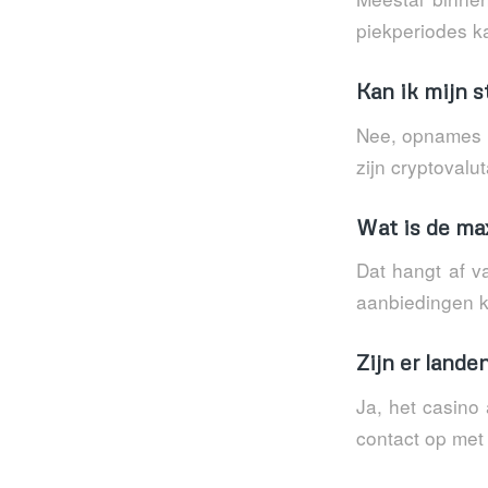
piekperiodes k
Kan ik mijn 
Nee, opnames w
zijn cryptovalu
Wat is de ma
Dat hangt af v
aanbiedingen k
Zijn er land
Ja, het casino 
contact op met