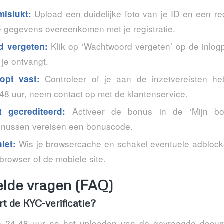
Upload een duidelijke foto van je ID en een re
mislukt:
le gegevens overeenkomen met je registratie.
Klik op ‘Wachtwoord vergeten’ op de inlog
 vergeten:
e je ontvangt.
Controleer of je aan de inzetvereisten heb
opt vast:
>48 uur, neem contact op met de klantenservice.
Activeer de bonus in de ‘Mijn bonu
 gecrediteerd:
nussen vereisen een bonuscode.
Wis je browsercache en schakel eventuele adblocke
niet:
browser of de mobiele site.
elde vragen (FAQ)
t de KYC-verificatie?
n 24-48 uur na het uploaden van de gevraagde docum