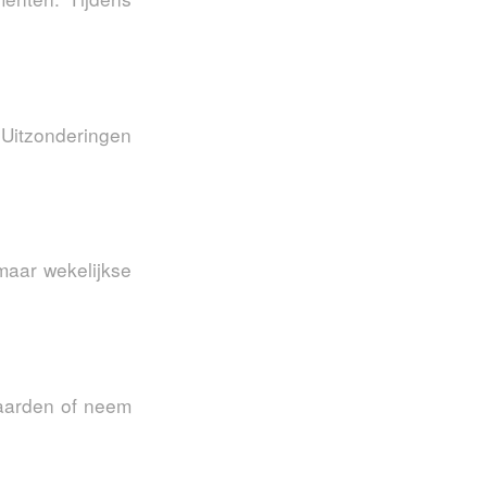
 Uitzonderingen
maar wekelijkse
rwaarden of neem