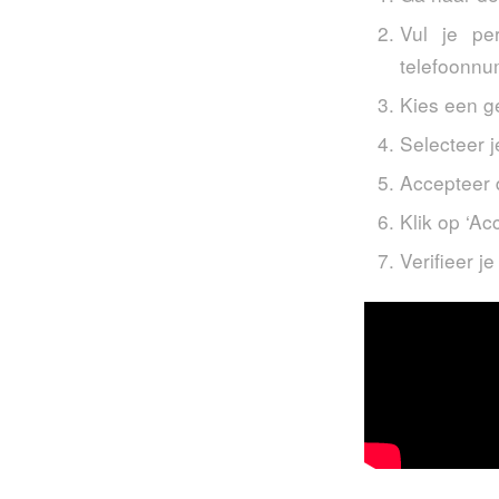
Vul je pe
telefoonnu
Kies een g
Selecteer j
Accepteer 
Klik op ‘A
Verifieer j