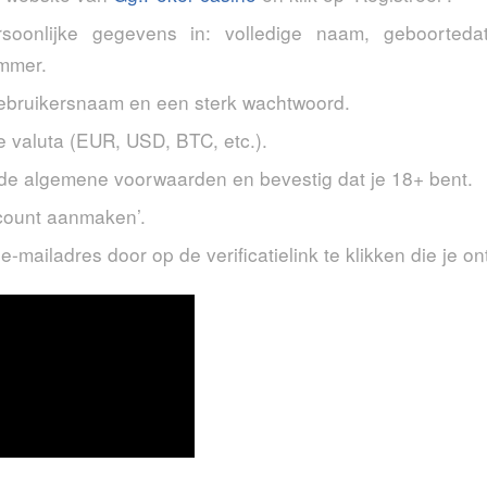
rsoonlijke gegevens in: volledige naam, geboorted
mmer.
ebruikersnaam en een sterk wachtwoord.
e valuta (EUR, USD, BTC, etc.).
de algemene voorwaarden en bevestig dat je 18+ bent.
ccount aanmaken’.
e e-mailadres door op de verificatielink te klikken die je o