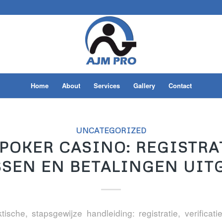
Home
About
Services
Gallery
Contact
UNCATEGORIZED
POKER CASINO: REGISTRA
SEN EN BETALINGEN UIT
tische, stapsgewijze handleiding: registratie, verifica