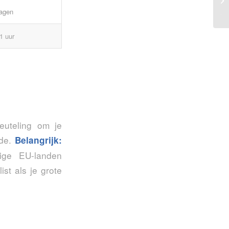
jou
dagen
 1 uur
euteling om je
ude.
Belangrijk:
ige EU-landen
st als je grote