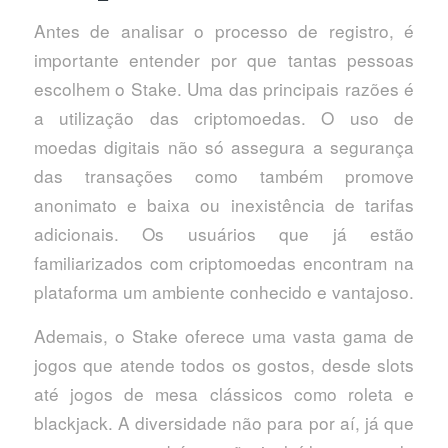
Antes de analisar o processo de registro, é
importante entender por que tantas pessoas
escolhem o Stake. Uma das principais razões é
a utilização das criptomoedas. O uso de
moedas digitais não só assegura a segurança
das transações como também promove
anonimato e baixa ou inexistência de tarifas
adicionais. Os usuários que já estão
familiarizados com criptomoedas encontram na
plataforma um ambiente conhecido e vantajoso.
Ademais, o Stake oferece uma vasta gama de
jogos que atende todos os gostos, desde slots
até jogos de mesa clássicos como roleta e
blackjack. A diversidade não para por aí, já que