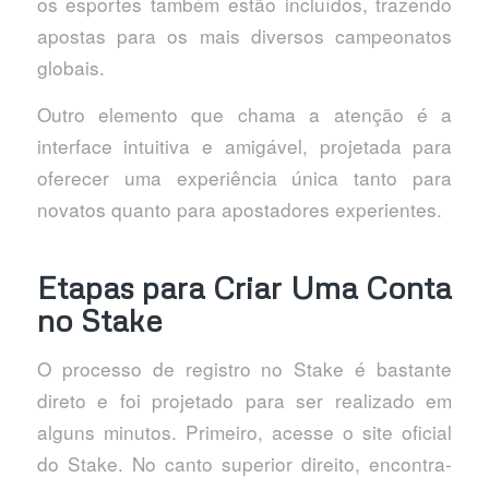
os esportes também estão incluídos, trazendo
apostas para os mais diversos campeonatos
globais.
Outro elemento que chama a atenção é a
interface intuitiva e amigável, projetada para
oferecer uma experiência única tanto para
novatos quanto para apostadores experientes.
Etapas para Criar Uma Conta
no Stake
O processo de registro no Stake é bastante
direto e foi projetado para ser realizado em
alguns minutos. Primeiro, acesse o site oficial
do Stake. No canto superior direito, encontra-