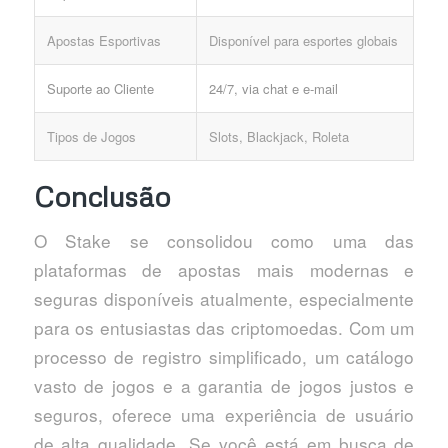
Apostas Esportivas
Disponível para esportes globais
Suporte ao Cliente
24/7, via chat e e-mail
Tipos de Jogos
Slots, Blackjack, Roleta
Conclusão
O Stake se consolidou como uma das
plataformas de apostas mais modernas e
seguras disponíveis atualmente, especialmente
para os entusiastas das criptomoedas. Com um
processo de registro simplificado, um catálogo
vasto de jogos e a garantia de jogos justos e
seguros, oferece uma experiência de usuário
de alta qualidade. Se você está em busca de