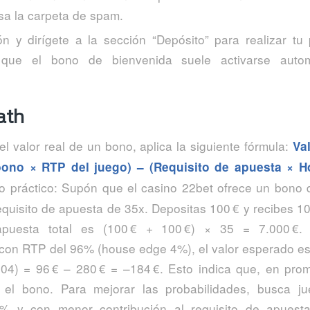
isa la carpeta de spam.
ión y dirígete a la sección “Depósito” para realizar tu 
que el bono de bienvenida suele activarse autom
ath
l valor real de un bono, aplica la siguiente fórmula:
Va
bono × RTP del juego) – (Requisito de apuesta × 
lo práctico: Supón que el casino 22bet ofrece un bono
equisito de apuesta de 35x. Depositas 100 € y recibes 10
apuesta total es (100 € + 100 €) × 35 = 7.000 €.
on RTP del 96% (house edge 4%), el valor esperado es:
.04) = 96 € – 280 € = –184 €. Esto indica que, en pro
 el bono. Para mejorar las probabilidades, busca 
7% y con menor contribución al requisito de apuesta