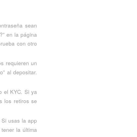
ontraseña sean
a?” en la página
prueba con otro
os requieren un
” al depositar.
 el KYC. Si ya
s los retiros se
 Si usas la app
 tener la última