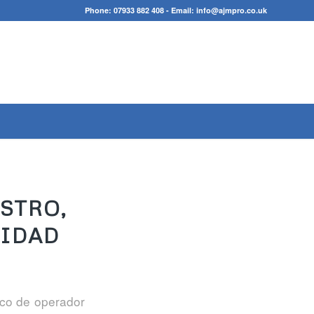
Phone:
07933 882 408
- Email:
info@ajmpro.co.uk
STRO,
IDAD
ico de operador