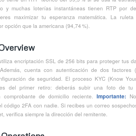
o y muchas loterías instantáneas tienen RTP por de
uieres maximizar tu esperanza matemática. La rulet
or opción que la americana (94,74 %).
 Overview
utiliza encriptación SSL de 256 bits para proteger tus d
. Además, cuenta con autenticación de dos factores (
onfiguración de seguridad. El proceso KYC (Know You
ntes del primer retiro: deberás subir una foto de t
n comprobante de domicilio reciente.
No 
Importante:
el código 2FA con nadie. Si recibes un correo sospecho
t, verifica siempre la dirección del remitente.
 Operations