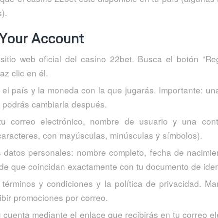
s).
 Your Account
sitio web oficial del casino 22bet. Busca el botón “Reg
az clic en él.
 el país y la moneda con la que jugarás. Importante: una
podrás cambiarla después.
 tu correo electrónico, nombre de usuario y una con
caracteres, con mayúsculas, minúsculas y símbolos).
s datos personales: nombre completo, fecha de nacimien
de que coincidan exactamente con tu documento de iden
términos y condiciones y la política de privacidad. Mar
ibir promociones por correo.
 cuenta mediante el enlace que recibirás en tu correo el