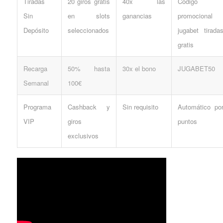
Tiradas
20 giros gratis
40x las
Código
Sin
en slots
ganancias
promocional
Depósito
seleccionados
jugabet tirada
gratis
Recarga
50% hasta
30x el bono
JUGABET50
Semanal
100€
Programa
Cashback y
Sin requisito
Automático po
VIP
giros
puntos
exclusivos