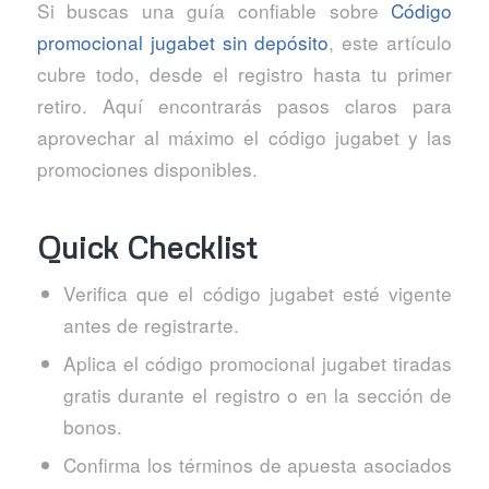
Si buscas una guía confiable sobre
Código
promocional jugabet sin depósito
, este artículo
cubre todo, desde el registro hasta tu primer
retiro. Aquí encontrarás pasos claros para
aprovechar al máximo el código jugabet y las
promociones disponibles.
Quick Checklist
Verifica que el código jugabet esté vigente
antes de registrarte.
Aplica el código promocional jugabet tiradas
gratis durante el registro o en la sección de
bonos.
Confirma los términos de apuesta asociados