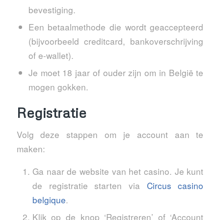
bevestiging.
Een betaalmethode die wordt geaccepteerd
(bijvoorbeeld creditcard, bankoverschrijving
of e-wallet).
Je moet 18 jaar of ouder zijn om in België te
mogen gokken.
Registratie
Volg deze stappen om je account aan te
maken:
Ga naar de website van het casino. Je kunt
de registratie starten via
Circus casino
belgique
.
Klik op de knop ‘Registreren’ of ‘Account