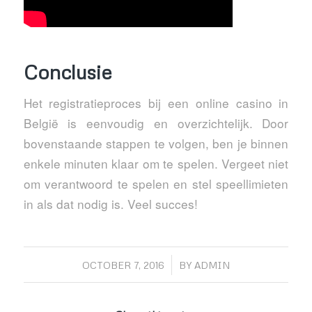
Conclusie
Het registratieproces bij een online casino in
België is eenvoudig en overzichtelijk. Door
bovenstaande stappen te volgen, ben je binnen
enkele minuten klaar om te spelen. Vergeet niet
om verantwoord te spelen en stel speellimieten
in als dat nodig is. Veel succes!
/
OCTOBER 7, 2016
BY
ADMIN