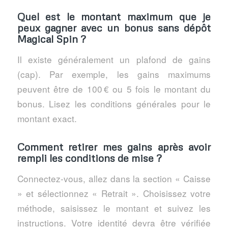
Quel est le montant maximum que je
peux gagner avec un bonus sans dépôt
Magical Spin ?
Il existe généralement un plafond de gains
(cap). Par exemple, les gains maximums
peuvent être de 100 € ou 5 fois le montant du
bonus. Lisez les conditions générales pour le
montant exact.
Comment retirer mes gains après avoir
rempli les conditions de mise ?
Connectez-vous, allez dans la section « Caisse
» et sélectionnez « Retrait ». Choisissez votre
méthode, saisissez le montant et suivez les
instructions. Votre identité devra être vérifiée