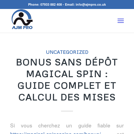
Phone:
07933 882 408
- Email:
info@ajmpro.co.uk
UNCATEGORIZED
BONUS SANS DÉPÔT
MAGICAL SPIN :
GUIDE COMPLET ET
CALCUL DES MISES
Si vous cherchez un guide fiable sur
https://magical-spincasino.com/bonus/
, cet