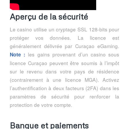
Aperçu de la sécurité
Le casino utilise un cryptage SSL 128‑bits pour
protéger vos données. La licence est
généralement délivrée par Curaçao eGaming.
les gains provenant d’un casino sous
Note :
licence Curaçao peuvent être soumis à l’impôt
sur le revenu dans votre pays de résidence
(contrairement à une licence MGA). Activez
l’authentification à deux facteurs (2FA) dans les
paramètres de sécurité pour renforcer la
protection de votre compte.
Banque et paiements