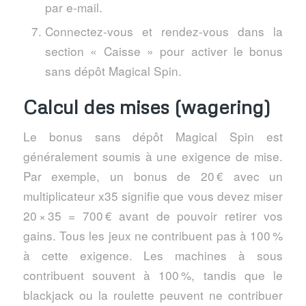
par e‑mail.
Connectez-vous et rendez-vous dans la
section « Caisse » pour activer le bonus
sans dépôt Magical Spin.
Calcul des mises (wagering)
Le bonus sans dépôt Magical Spin est
généralement soumis à une exigence de mise.
Par exemple, un bonus de 20 € avec un
multiplicateur x35 signifie que vous devez miser
20 × 35 = 700 € avant de pouvoir retirer vos
gains. Tous les jeux ne contribuent pas à 100 %
à cette exigence. Les machines à sous
contribuent souvent à 100 %, tandis que le
blackjack ou la roulette peuvent ne contribuer