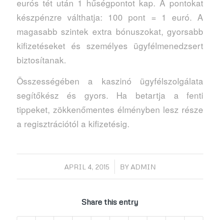
eurós tét után 1 hűségpontot kap. A pontokat
készpénzre válthatja: 100 pont = 1 euró. A
magasabb szintek extra bónuszokat, gyorsabb
kifizetéseket és személyes ügyfélmenedzsert
biztosítanak.
Összességében a kaszinó ügyfélszolgálata
segítőkész és gyors. Ha betartja a fenti
tippeket, zökkenőmentes élményben lesz része
a regisztrációtól a kifizetésig.
/
APRIL 4, 2015
BY
ADMIN
Share this entry