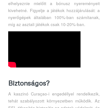
elhelyeznie mielőtt a bónusz nyereményeit
kivehetné. Figyelje a játékok hozzájárulását: a
nyerőgépek általában 100%-ban számítanak,
míg az asztali játékok csak 10-20%-ban.
Biztonságos?
A kaszinó Curaçao-i engedéllyel rendelkezik,
tehát szabályozott környezetben működik. Az
SSL titkosítás biztosítja az adatok védelmét, és