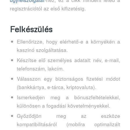
regisztrációtól az első kifizetésig.
Felkészülés
Ellenőrizze, hogy elérhető-e a környékén a
kaszinó szolgáltatása.
Készítse elő személyes adatait: név, e-mail,
telefonszám, lakcím.
Válasszon egy biztonságos fizetési módot
(bankkártya, e-tárca, kriptovaluta).
Ismerkedjen meg a bónuszfeltételekkel,
különösen a fogadási követelményekkel.
Győződjön meg az eszköze
kompatibilitásáról (mobilra optimalizált