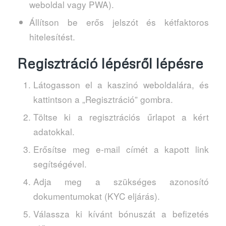
weboldal vagy PWA).
Állítson be erős jelszót és kétfaktoros
hitelesítést.
Regisztráció lépésről lépésre
Látogasson el a kaszinó weboldalára, és
kattintson a „Regisztráció” gombra.
Töltse ki a regisztrációs űrlapot a kért
adatokkal.
Erősítse meg e-mail címét a kapott link
segítségével.
Adja meg a szükséges azonosító
dokumentumokat (KYC eljárás).
Válassza ki kívánt bónuszát a befizetés