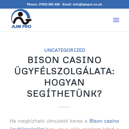
Phone:
07933 882 408
- Email:
info@ajmpro.co.uk
UNCATEGORIZED
BISON CASINO
ÜGYFÉLSZOLGÁLATA:
HOGYAN
SEGÍTHETÜNK?
Ha megbízható útmutatót keres a
Bison casino
ügyfélszolgálat
-hez, ez a cikk mindent lefed a