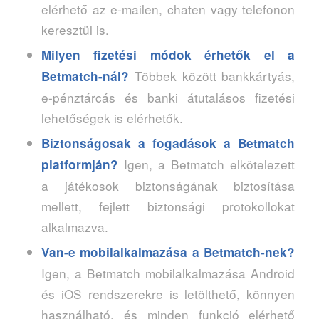
elérhető az e-mailen, chaten vagy telefonon
keresztül is.
Milyen fizetési módok érhetők el a
Többek között bankkártyás,
Betmatch-nál?
e-pénztárcás és banki átutalásos fizetési
lehetőségek is elérhetők.
Biztonságosak a fogadások a Betmatch
Igen, a Betmatch elkötelezett
platformján?
a játékosok biztonságának biztosítása
mellett, fejlett biztonsági protokollokat
alkalmazva.
Van-e mobilalkalmazása a Betmatch-nek?
Igen, a Betmatch mobilalkalmazása Android
és iOS rendszerekre is letölthető, könnyen
használható, és minden funkció elérhető