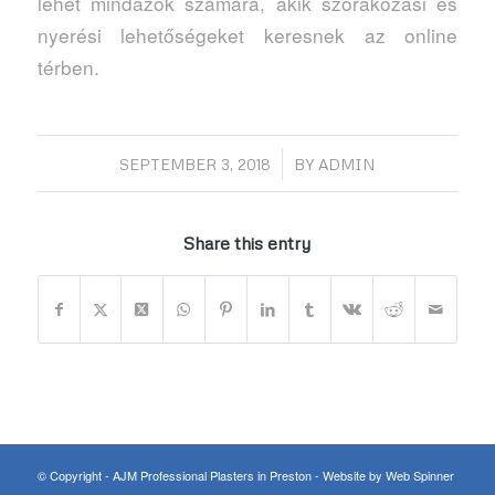
lehet mindazok számára, akik szórakozási és
nyerési lehetőségeket keresnek az online
térben.
/
SEPTEMBER 3, 2018
BY
ADMIN
Share this entry
© Copyright - AJM Professional Plasters in Preston -
Website by Web Spinner