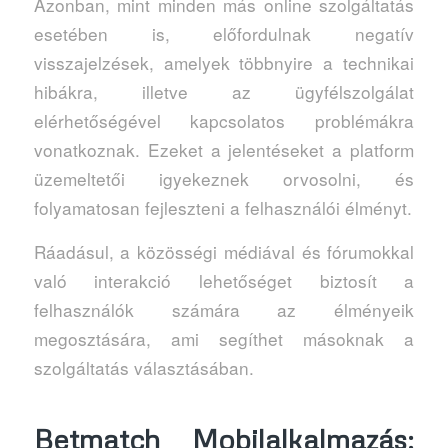
Azonban, mint minden más online szolgáltatás
esetében is, előfordulnak negatív
visszajelzések, amelyek többnyire a technikai
hibákra, illetve az ügyfélszolgálat
elérhetőségével kapcsolatos problémákra
vonatkoznak. Ezeket a jelentéseket a platform
üzemeltetői igyekeznek orvosolni, és
folyamatosan fejleszteni a felhasználói élményt.
Ráadásul, a közösségi médiával és fórumokkal
való interakció lehetőséget biztosít a
felhasználók számára az élményeik
megosztására, ami segíthet másoknak a
szolgáltatás választásában.
Betmatch Mobilalkalmazás: