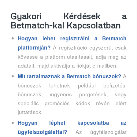
Gyakori Kérdések a
Betmatch-kal Kapcsolatban
Hogyan lehet regisztrálni a Betmatch
A regisztráció egyszerű, csak
platformján?
kövesse a platform utasításait, adja meg az
adatait, majd aktiválja a fiókját e-mailben.
A
Mit tartalmaznak a Betmatch bónuszok?
bónuszok lehetnek például befizetési
bónuszok, ingyenes pörgetések, vagy
speciális promóciós kódok révén elért
juttatások.
Hogyan léphet kapcsolatba az
Az ügyfélszolgálat
ügyfélszolgálattal?