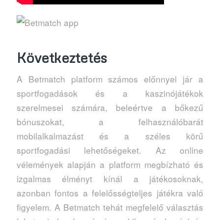
Következtetés
A Betmatch platform számos előnnyel jár a
sportfogadások és a kaszinójátékok
szerelmesei számára, beleértve a bőkezű
bónuszokat, a felhasználóbarát
mobilalkalmazást és a széles körű
sportfogadási lehetőségeket. Az online
vélemények alapján a platform megbízható és
izgalmas élményt kínál a játékosoknak,
azonban fontos a felelősségteljes játékra való
figyelem. A Betmatch tehát megfelelő választás