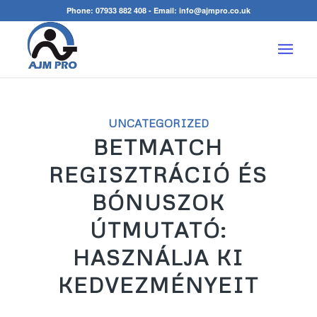
Phone:
07933 882 408
- Email:
info@ajmpro.co.uk
UNCATEGORIZED
BETMATCH
REGISZTRÁCIÓ ÉS
BÓNUSZOK
ÚTMUTATÓ:
HASZNÁLJA KI
KEDVEZMÉNYEIT