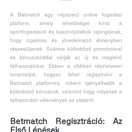
A Betmatch egy népszerű online fogadási
platform, amely lehetőséget kínál a
sportfogadások és kaszinójátékok rajongóinak,
hogy izgalmas és jövedelmező élményben
részesüljenek. Számos különböző promócióval
és bónuszkóddal várják az új és meglévő
felhasználókat. Ebben a cikkben részletesen
ismertetjük, hogyan lehet regisztrálni a
Betmatch platformra, miként igényelhetők a
különböző bónuszok, valamint hogy milyenek a
felhasználói vélemények az oldalról.
Betmatch Regisztráció: Az
Első Lépések