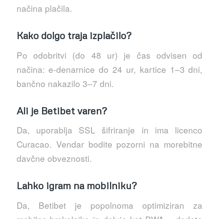
načina plačila.
Kako dolgo traja izplačilo?
Po odobritvi (do 48 ur) je čas odvisen od
načina: e-denarnice do 24 ur, kartice 1–3 dni,
bančno nakazilo 3–7 dni.
Ali je Betibet varen?
Da, uporablja SSL šifriranje in ima licenco
Curacao. Vendar bodite pozorni na morebitne
davčne obveznosti.
Lahko igram na mobilniku?
Da, Betibet je popolnoma optimiziran za