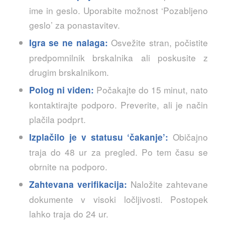
ime in geslo. Uporabite možnost ‘Pozabljeno
geslo’ za ponastavitev.
Osvežite stran, počistite
Igra se ne nalaga:
predpomnilnik brskalnika ali poskusite z
drugim brskalnikom.
Počakajte do 15 minut, nato
Polog ni viden:
kontaktirajte podporo. Preverite, ali je način
plačila podprt.
Običajno
Izplačilo je v statusu ‘čakanje’:
traja do 48 ur za pregled. Po tem času se
obrnite na podporo.
Naložite zahtevane
Zahtevana verifikacija:
dokumente v visoki ločljivosti. Postopek
lahko traja do 24 ur.