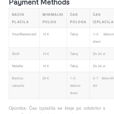
Payment Methods
NAČIN
MINIMALNI
ČAS
ČAS
PLAČILA
POLOG
POLOGA
IZPLAČILA
Visa/Mastercard
10 €
Takoj
1–3 delovni
dnevi
Skrill
10 €
Takoj
Do 24 ur
Neteller
10 €
Takoj
Do 24 ur
Bančno
20 €
1–3
3–7 delovnih
nakazilo
delovni
dni
dnevi
Opomba: Čas izplačila se šteje po odobritvi s