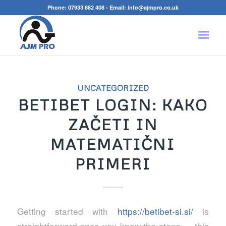
Phone:
07933 882 408
- Email:
info@ajmpro.co.uk
UNCATEGORIZED
BETIBET LOGIN: KAKO
ZAČETI IN
MATEMATIČNI
PRIMERI
Getting started with
https://betibet-si.si/
is
straightforward once you know the steps — this