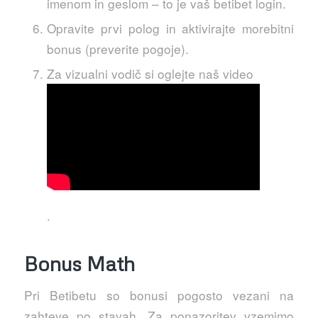
imenom in geslom – to je vaš betibet login.
Opravite prvi polog in aktivirajte morebitni
bonus (preverite pogoje).
Za vizualni vodič si oglejte naš video
.
Bonus Math
Pri Betibetu so bonusi pogosto vezani na
zahteve po stavah. Za ponazoritev vzemimo