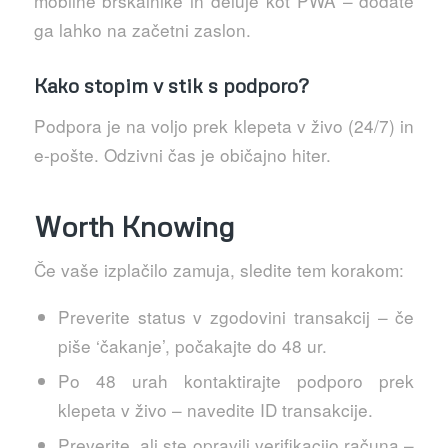
mobilne brskalnike in deluje kot PWA – dodate
ga lahko na začetni zaslon.
Kako stopim v stik s podporo?
Podpora je na voljo prek klepeta v živo (24/7) in
e-pošte. Odzivni čas je običajno hiter.
Worth Knowing
Če vaše izplačilo zamuja, sledite tem korakom:
Preverite status v zgodovini transakcij – če
piše ‘čakanje’, počakajte do 48 ur.
Po 48 urah kontaktirajte podporo prek
klepeta v živo – navedite ID transakcije.
Preverite, ali ste opravili verifikacijo računa –