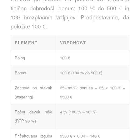
tipičen dobrodošli bonus: 100 % do 500 € in
100 brezplačnih vrtljajev. Predpostavimo, da
položite 100 €.
ELEMENT
VREDNOST
Polog
100 €
Bonus
100 € (100 % do 500 €)
Zahteva po stavah
35-kratnik bonusa = 35 × 100 € =
(wagering)
3500 €
Ročni davek hiše
4 % (100 % – 96 %)
(RTP 96 %)
Pričakovana izguba
3500 € × 0,04 = 140 €