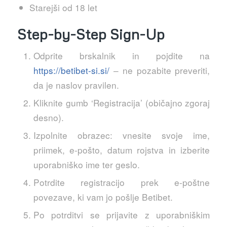
Starejši od 18 let
Step-by-Step Sign-Up
Odprite brskalnik in pojdite na
https://betibet-si.si/
– ne pozabite preveriti,
da je naslov pravilen.
Kliknite gumb ‘Registracija’ (običajno zgoraj
desno).
Izpolnite obrazec: vnesite svoje ime,
priimek, e-pošto, datum rojstva in izberite
uporabniško ime ter geslo.
Potrdite registracijo prek e-poštne
povezave, ki vam jo pošlje Betibet.
Po potrditvi se prijavite z uporabniškim