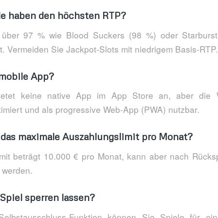
le haben den höchsten RTP?
 über 97 % wie Blood Suckers (98 %) oder Starburst
. Vermeiden Sie Jackpot-Slots mit niedrigem Basis-RTP.
 mobile App?
etet keine native App im App Store an, aber die W
timiert und als progressive Web-App (PWA) nutzbar.
 das maximale Auszahlungslimit pro Monat?
mit beträgt 10.000 € pro Monat, kann aber nach Rück
 werden.
Spiel sperren lassen?
Selbstausschluss-Funktion können Sie Spiele für ei