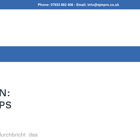
Phone:
07933 882 408
- Email:
info@ajmpro.co.uk
N:
PS
durchbricht das