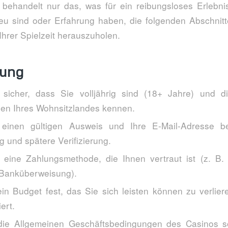
ehandelt nur das, was für ein reibungsloses Erlebnis 
eu sind oder Erfahrung haben, die folgenden Abschnitt
Ihrer Spielzeit herauszuholen.
tung
 sicher, dass Sie volljährig sind (18+ Jahre) und di
en Ihres Wohnsitzlandes kennen.
 einen gültigen Ausweis und Ihre E-Mail-Adresse be
g und spätere Verifizierung.
eine Zahlungsmethode, die Ihnen vertraut ist (z. B. 
 Banküberweisung).
in Budget fest, das Sie sich leisten können zu verlier
iert.
ie Allgemeinen Geschäftsbedingungen des Casinos sor