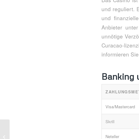
und reguliert.
und finanziel
Anbieter unte
unnötige Verzö
Curacao-lizen
informieren Sie
Banking 
ZAHLUNGSME
Visa/Mastercard
Skrill
Betway Registrierung und Bonus:
Neteller