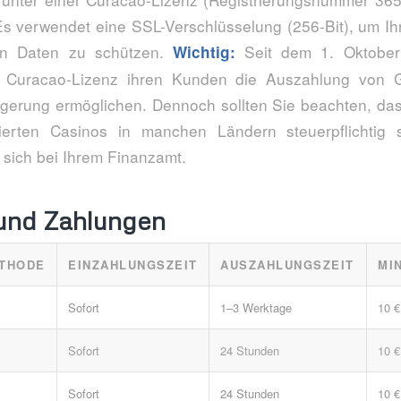
 Es verwendet eine SSL-Verschlüsselung (256-Bit), um Ih
len Daten zu schützen.
Seit dem 1. Oktobe
Wichtig:
r Curacao-Lizenz ihren Kunden die Auszahlung von
gerung ermöglichen. Dennoch sollten Sie beachten, d
zierten Casinos in manchen Ländern steuerpflichtig
 sich bei Ihrem Finanzamt.
und Zahlungen
THODE
EINZAHLUNGSZEIT
AUSZAHLUNGSZEIT
MI
Sofort
1–3 Werktage
10 €
Sofort
24 Stunden
10 €
Sofort
24 Stunden
10 €