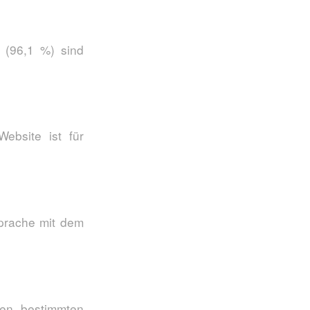
 (96,1 %) sind
ebsite ist für
sprache mit dem
nen bestimmten