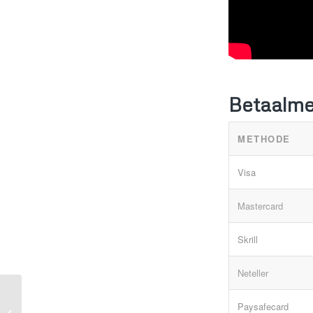
Betaalm
METHODE
Visa
Mastercard
Skrill
Neteller
Favbet PL – praktyczny przewodnik
Paysafecard