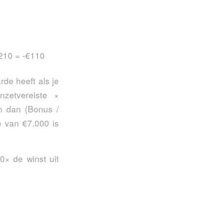
€210 = -€110
de heeft als je
zetvereiste ×
jn dan (Bonus /
e van €7.000 is
0× de winst uit