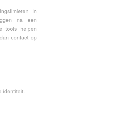
ingslimieten in
itloggen na een
ze tools helpen
 dan contact op
 identiteit.