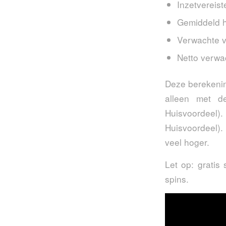
Inzetvereist
Gemiddeld h
Verwachte v
Netto verwa
Deze berekenin
alleen met d
Huisvoordeel).
Huisvoordeel).
veel hoger.
Let op: gratis
spins.