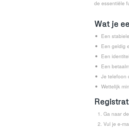
de essentiële f
Wat je ee
Een stabiele
Een geldig 
Een identite
Een betaalme
Je telefoon 
Wettelijk mi
Registrat
Ga naar de
Vul je e-m