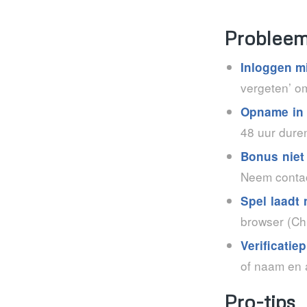
Probleem
Inloggen mi
vergeten’ o
Opname in 
48 uur dure
Bonus niet
Neem contac
Spel laadt 
browser (Ch
Verificatie
of naam en 
Pro-tips