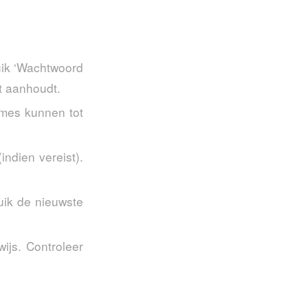
uik ‘Wachtwoord
t aanhoudt.
names kunnen tot
ndien vereist).
uik de nieuwste
wijs. Controleer