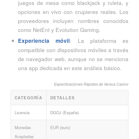
juegos de mesa como blackjack y ruleta, y
opciones en vivo con crupieres reales. Los
proveedores incluyen nombres conocidos
como NetEnt y Evolution Gaming.
: La plataforma es
Experiencia móvil
compatible con dispositivos móviles a través
de navegador web, aunque no se menciona
una app dedicada en este análisis básico.
Especificaciones Rápidas de Versus Casino
CATEGORÍA
DETALLES
Licencia
DGOJ (España)
Monedas
EUR (euro)
Aceptadas