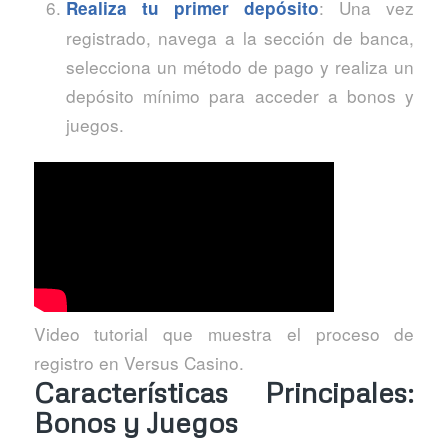
: Una vez
Realiza tu primer depósito
registrado, navega a la sección de banca,
selecciona un método de pago y realiza un
depósito mínimo para acceder a bonos y
juegos.
Video tutorial que muestra el proceso de
registro en Versus Casino.
Características Principales:
Bonos y Juegos