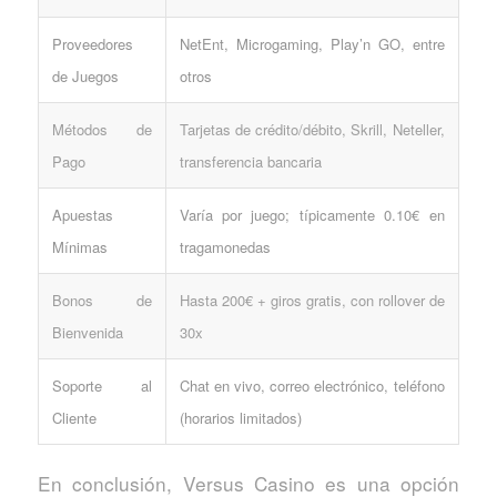
Proveedores
NetEnt, Microgaming, Play’n GO, entre
de Juegos
otros
Métodos de
Tarjetas de crédito/débito, Skrill, Neteller,
Pago
transferencia bancaria
Apuestas
Varía por juego; típicamente 0.10€ en
Mínimas
tragamonedas
Bonos de
Hasta 200€ + giros gratis, con rollover de
Bienvenida
30x
Soporte al
Chat en vivo, correo electrónico, teléfono
Cliente
(horarios limitados)
En conclusión, Versus Casino es una opción