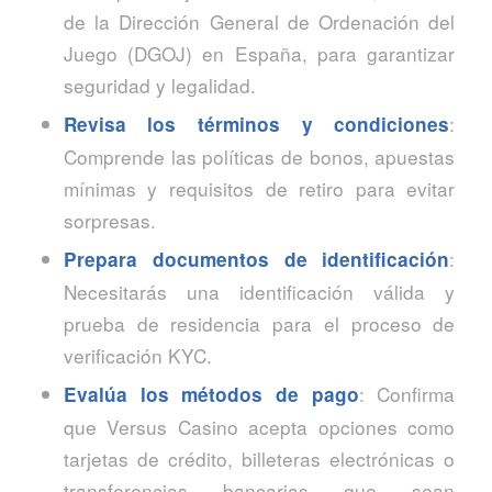
de la Dirección General de Ordenación del
Juego (DGOJ) en España, para garantizar
seguridad y legalidad.
:
Revisa los términos y condiciones
Comprende las políticas de bonos, apuestas
mínimas y requisitos de retiro para evitar
sorpresas.
:
Prepara documentos de identificación
Necesitarás una identificación válida y
prueba de residencia para el proceso de
verificación KYC.
: Confirma
Evalúa los métodos de pago
que Versus Casino acepta opciones como
tarjetas de crédito, billeteras electrónicas o
transferencias bancarias que sean